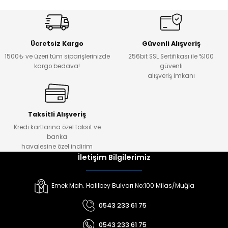
Ücretsiz Kargo
Güvenli Alışveriş
1500₺ ve üzeri tüm siparişlerinizde
256bit SSL Sertifikası ile %100
kargo bedava!
güvenli
alışveriş imkanı
Taksitli Alışveriş
Kredi kartlarına özel taksit ve
banka
havalesine özel indirim
İletişim Bilgilerimiz
Emek Mah. Halilbey Bulvarı No:100 Milas/Muğla
0543 233 61 75
0543 233 61 75