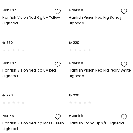
HanFish
HanFish
amışlar
Hanfish Vision Ned Rig UV Yellow
Hanfish Vision Ned Rig Sandy
Jighead
Jighead
₺ 220
₺ 220
HanFish
HanFish
Hanfish Vision Ned Rig UV Red
Hanfish Vision Ned Rig Peary White
Jighead
Jighead
₺ 220
₺ 220
HanFish
HanFish
Hanfish Vision Ned Rig Moss Green
Hanfish Stand up 3/0 Jighead
Jighead