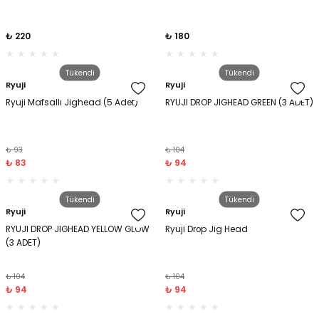
₺ 220
₺ 180
Tükendi
Tükendi
Ryuji
Ryuji
Ryuji Mafsallı Jighead (5 Adet)
RYUJI DROP JIGHEAD GREEN (3 ADET)
₺ 93
₺ 104
₺ 83
₺ 94
Tükendi
Tükendi
Ryuji
Ryuji
RYUJI DROP JIGHEAD YELLOW GLOW
Ryuji Drop Jig Head
(3 ADET)
₺ 104
₺ 104
₺ 94
₺ 94