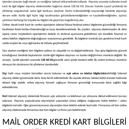
işlemleri sürecine bağlı olarak ve verdiğiniz talimat istikametinde kullanılır. Alışveriş sırasında kullanılan kredi
kartı ile ilgili bilgiler alışveriş sitelerimizden bağımsız olarak 128 bit SSL (Secure Sockets Layer) protokolü ile
şifrelenip sorgulanmak üzere ilgili bankaya ulaştırılır. Kartın kullanılabilirliği onaylandığı takdirde alışverişe
devam edilir. Kartla ilgili hiçbir bilgi tarafımızdan görüntülenemediğinden ve kaydedilmediğinden, üçüncü
şahısların herhangi bir koşulda bu bilgileri ele geçirmesi engellenmiş olur.
Online olarak kredi kartı ile verilen siparişlerin ödeme/fatura/teslimat adresi bilgilerinin güvenilirliği firmamiz
tarafından Kredi Kartları Dolandırıcılığı'na karşı denetlenmektedir. Bu yüzden, alışveriş sitelerimizden ilk defa
sipariş veren müşterilerin siparişlerinin tedarik ve teslimat aşamasına gelebilmesi için öncelikle finansal ve
adres/telefon bilgilerinin doğruluğunun onaylanması gereklidir. Bu bilgilerin kontrolü için gerekirse kredi kartı
sahibi müşteri ile veya ilgili banka ile irtibata geçilmektedir.
Üye olurken verdiğiniz tüm bilgilere sadece siz ulaşabilir ve siz değiştirebilirsiniz. Üye giriş bilgilerinizi güvenli
koruduğunuz takdirde başkalarının sizinle ilgili bilgilere ulaşması ve bunları değiştirmesi mümkün değildir. Bu
amaçla, üyelik işlemleri sırasında
128 bit SSL
güvenlik alanı içinde hareket edilir. Bu sistem kırılması mümkün
olmayan bir uluslararası bir şifreleme standardıdır.
Bilgi hattı veya müşteri hizmetleri servisi bulunan ve
açık adres ve telefon bilgilerinin
belirtildiği İnternet
alışveriş siteleri günümüzde daha fazla tercih edilmektedir. Bu sayede aklınıza takılan bütün konular hakkında
detaylı bilgi alabilir, online alışveriş hizmeti sağlayan firmanın güvenirliği konusunda daha sağlıklı bilgi
edinebilirsiniz.
Not:
İnternet alışveriş sitelerinde firmanın açık adresinin ve telefonun yer almasına dikkat edilmesini tavsiye
ediyoruz. Alışveriş yapacaksanız alışverişinizi yapmadan ürünü aldığınız mağazanın bütün telefon / adres
bilgilerini not edin. Eğer güvenmiyorsanız alışverişten önce telefon ederek teyit edin. Firmamıza ait tüm online
alışveriş sitelerimizde firmamıza dair tüm bilgiler ve firma yeri belirtilmiştir.
MAİL ORDER KREDİ KART BİLGİLERİ