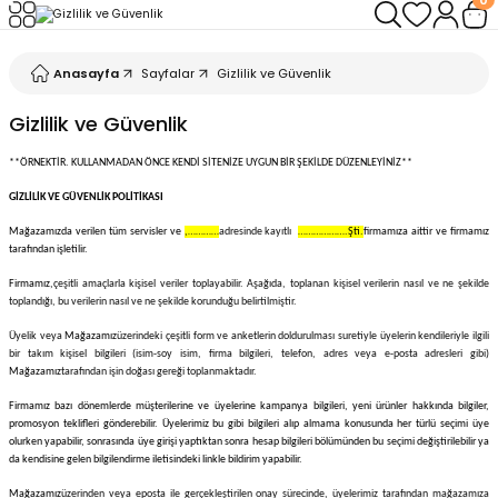
Geri Dön
Geri Dön
Geri Dön
Geri Dön
Geri Dön
Geri Dön
Anasayfa
Sayfalar
Gizlilik ve Güvenlik
leri
arı
ad - Klips
ler
Gizlilik ve Güvenlik
ta Makineleri
mışları
 Misinalar
ps/Halka
ler
**ÖRNEKTİR. KULLANMADAN ÖNCE KENDİ SİTENİZE UYGUN BİR ŞEKİLDE DÜZENLEYİNİZ**
GİZLİLİK VE GÜVENLİK POLİTİKASI
kineleri
şlar
alar
lar
tleri
Mağazamızda verilen tüm servisler ve
,…………
adresinde kayıtlı
……………….Şti.
firmamıza aittir ve firmamız
tarafından işletilir.
neleri
 Misinalar
eler
ları
ı & El Feneri
Firmamız,
çeşitli amaçlarla kişisel veriler toplayabilir. Aşağıda, toplanan kişisel verilerin nasıl ve ne şekilde
toplandığı, bu verilerin nasıl ve ne şekilde korunduğu belirtilmiştir.
eleri
Üyelik veya
Mağazamız
üzerindeki çeşitli form ve anketlerin doldurulması suretiyle üyelerin kendileriyle ilgili
bir takım kişisel bilgileri (isim-soy isim, firma bilgileri, telefon, adres veya e-posta adresleri gibi)
Mağazamız
tarafından işin doğası gereği toplanmaktadır.
ineleri
g Kamışlar
ler
r
Firmamız bazı dönemlerde müşterilerine ve üyelerine kampanya bilgileri, yeni ürünler hakkında bilgiler,
promosyon teklifleri gönderebilir. Üyelerimiz bu gibi bilgileri alıp almama konusunda her türlü seçimi üye
ineleri
r
r
olurken yapabilir, sonrasında üye girişi yaptıktan sonra hesap bilgileri bölümünden bu seçimi değiştirilebilir ya
da kendisine gelen bilgilendirme iletisindeki linkle bildirim yapabilir.
 Kamışlar
neleri
er
Mağazamız
üzerinden veya eposta ile gerçekleştirilen onay sürecinde, üyelerimiz tarafından mağazamıza