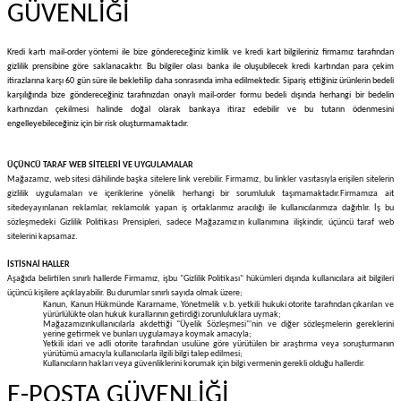
GÜVENLİĞİ
Kredi kartı mail-order yöntemi ile bize göndereceğiniz kimlik ve kredi kart bilgileriniz firmamız tarafından
gizlilik prensibine göre saklanacaktır. Bu bilgiler olası banka ile oluşubilecek kredi kartından para çekim
itirazlarına karşı 60 gün süre ile bekletilip daha sonrasında imha edilmektedir. Sipariş ettiğiniz ürünlerin bedeli
karşılığında bize göndereceğiniz tarafınızdan onaylı mail-order formu bedeli dışında herhangi bir bedelin
kartınızdan çekilmesi halinde doğal olarak bankaya itiraz edebilir ve bu tutarın ödenmesini
engelleyebileceğiniz için bir risk oluşturmamaktadır.
ÜÇÜNCÜ TARAF WEB SİTELERİ VE UYGULAMALAR
Mağazamız, web sitesi dâhilinde başka sitelere link verebilir. Firmamız, bu linkler vasıtasıyla erişilen sitelerin
gizlilik uygulamaları ve içeriklerine yönelik herhangi bir sorumluluk taşımamaktadır.
Firmamıza ait
sitede
yayınlanan reklamlar, reklamcılık yapan iş ortaklarımız aracılığı ile kullanıcılarımıza dağıtılır. İş bu
sözleşmedeki Gizlilik Politikası Prensipleri, sadece Mağazamızın kullanımına ilişkindir, üçüncü taraf web
sitelerini kapsamaz.
İSTİSNAİ HALLER
Aşağıda belirtilen sınırlı hallerde Firmamız, işbu "Gizlilik Politikası" hükümleri dışında kullanıcılara ait bilgileri
üçüncü kişilere açıklayabilir. Bu durumlar sınırlı sayıda olmak üzere;
Kanun, Kanun Hükmünde Kararname, Yönetmelik v.b. yetkili hukuki otorite tarafından çıkarılan ve
yürürlülükte olan hukuk kurallarının getirdiği zorunluluklara uymak;
Mağazamızınkullanıcılarla akdettiği "Üyelik Sözleşmesi"'nin ve diğer sözleşmelerin gereklerini
yerine getirmek ve bunları uygulamaya koymak amacıyla;
Yetkili idari ve adli otorite tarafından usulüne göre yürütülen bir araştırma veya soruşturmanın
yürütümü amacıyla kullanıcılarla ilgili bilgi talep edilmesi;
Kullanıcıların hakları veya güvenliklerini korumak için bilgi vermenin gerekli olduğu hallerdir.
E-POSTA GÜVENLİĞİ