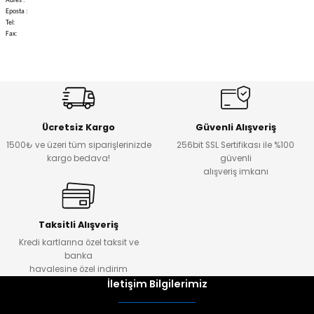
Adres :
Eposta :
Tel:
Fax:
Ücretsiz Kargo
Güvenli Alışveriş
1500₺ ve üzeri tüm siparişlerinizde
256bit SSL Sertifikası ile %100
kargo bedava!
güvenli
alışveriş imkanı
Taksitli Alışveriş
Kredi kartlarına özel taksit ve
banka
havalesine özel indirim
İletişim Bilgilerimiz