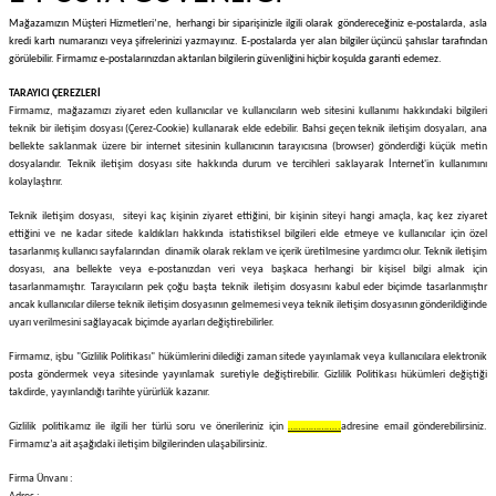
Mağazamızın Müşteri Hizmetleri’ne, herhangi bir siparişinizle ilgili olarak göndereceğiniz e-postalarda, asla
kredi kartı numaranızı veya şifrelerinizi yazmayınız. E-postalarda yer alan bilgiler üçüncü şahıslar tarafından
görülebilir. Firmamız e-postalarınızdan aktarılan bilgilerin güvenliğini hiçbir koşulda garanti edemez.
TARAYICI ÇEREZLERİ
Firmamız, mağazamızı ziyaret eden kullanıcılar ve kullanıcıların web sitesini kullanımı hakkındaki bilgileri
teknik bir iletişim dosyası (Çerez-Cookie) kullanarak elde edebilir. Bahsi geçen teknik iletişim dosyaları, ana
bellekte saklanmak üzere bir internet sitesinin kullanıcının tarayıcısına (browser) gönderdiği küçük metin
dosyalarıdır. Teknik iletişim dosyası site hakkında durum ve tercihleri saklayarak İnternet'in kullanımını
kolaylaştırır.
Teknik iletişim dosyası, siteyi kaç kişinin ziyaret ettiğini, bir kişinin siteyi hangi amaçla, kaç kez ziyaret
ettiğini ve ne kadar sitede kaldıkları hakkında istatistiksel bilgileri elde etmeye ve kullanıcılar için özel
tasarlanmış kullanıcı sayfalarından dinamik olarak reklam ve içerik üretilmesine yardımcı olur. Teknik iletişim
dosyası, ana bellekte veya e-postanızdan veri veya başkaca herhangi bir kişisel bilgi almak için
tasarlanmamıştır. Tarayıcıların pek çoğu başta teknik iletişim dosyasını kabul eder biçimde tasarlanmıştır
ancak kullanıcılar dilerse teknik iletişim dosyasının gelmemesi veya teknik iletişim dosyasının gönderildiğinde
uyarı verilmesini sağlayacak biçimde ayarları değiştirebilirler.
Firmamız, işbu "Gizlilik Politikası" hükümlerini dilediği zaman sitede yayınlamak veya kullanıcılara elektronik
posta göndermek veya sitesinde yayınlamak suretiyle değiştirebilir. Gizlilik Politikası hükümleri değiştiği
takdirde, yayınlandığı tarihte yürürlük kazanır.
Gizlilik politikamız ile ilgili her türlü soru ve önerileriniz için
………………..
adresine email gönderebilirsiniz.
Firmamız’a ait aşağıdaki iletişim bilgilerinden ulaşabilirsiniz.
Firma Ünvanı :