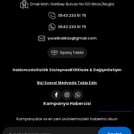
Emek Mah. Halilbey Bulvarı No:100 Milas/Muğla
0543 233 61 75
0543 233 61 75
yucelbalikav@gmail.com
Sipariş Takibi
Hakkımızda
Gizlilik Sözleşmesi
KVKK
İade & Değişim
İletişim
Bizi Sosyal Medyada Takip Edin
Kampanya Habercisi
Kampanyalar ve en yeni ürünlerimizden haberiniz olsun