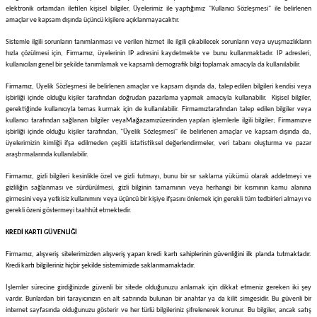
elektronik ortamdan iletilen kişisel bilgiler, Üyelerimiz ile yaptığımız "Kullanıcı Sözleşmesi" ile belirlenen
amaçlar ve kapsam dışında üçüncü kişilere açıklanmayacaktır.
amışlar
Sistemle ilgili sorunların tanımlanması ve verilen hizmet ile ilgili çıkabilecek sorunların veya uyuşmazlıkların
hızla çözülmesi için,
Firmamız
, üyelerinin IP adresini kaydetmekte ve bunu kullanmaktadır. IP adresleri,
kullanıcıları genel bir şekilde tanımlamak ve kapsamlı demografik bilgi toplamak amacıyla da kullanılabilir.
Firmamız
, Üyelik Sözleşmesi ile belirlenen amaçlar ve kapsam dışında da, talep edilen bilgileri kendisi veya
işbirliği içinde olduğu kişiler tarafından doğrudan pazarlama yapmak amacıyla kullanabilir. Kişisel bilgiler,
gerektiğinde kullanıcıyla temas kurmak için de kullanılabilir.
Firmamız
tarafından talep edilen bilgiler veya
kullanıcı tarafından sağlanan bilgiler veya
Mağazamız
üzerinden yapılan işlemlerle ilgili bilgiler;
Firmamız
ve
işbirliği içinde olduğu kişiler tarafından, "Üyelik Sözleşmesi" ile belirlenen amaçlar ve kapsam dışında da,
üyelerimizin kimliği ifşa edilmeden çeşitli istatistiksel değerlendirmeler, veri tabanı oluşturma ve pazar
araştırmalarında kullanılabilir.
Firmamız
, gizli bilgileri kesinlikle özel ve gizli tutmayı, bunu bir sır saklama yükümü olarak addetmeyi ve
gizliliğin sağlanması ve sürdürülmesi, gizli bilginin tamamının veya herhangi bir kısmının kamu alanına
girmesini veya yetkisiz kullanımını veya üçüncü bir kişiye ifşasını önlemek için gerekli tüm tedbirleri almayı ve
gerekli özeni göstermeyi taahhüt etmektedir.
KREDİ KARTI GÜVENLİĞİ
Firmamız
, alışveriş sitelerimizden alışveriş yapan kredi kartı sahiplerinin güvenliğini ilk planda tutmaktadır.
Kredi kartı bilgileriniz hiçbir şekilde sistemimizde saklanmamaktadır.
İşlemler sürecine girdiğinizde güvenli bir sitede olduğunuzu anlamak için dikkat etmeniz gereken iki şey
vardır. Bunlardan biri tarayıcınızın en alt satırında bulunan bir anahtar ya da kilit simgesidir. Bu güvenli bir
internet sayfasında olduğunuzu gösterir ve her türlü bilgileriniz şifrelenerek korunur. Bu bilgiler, ancak satış