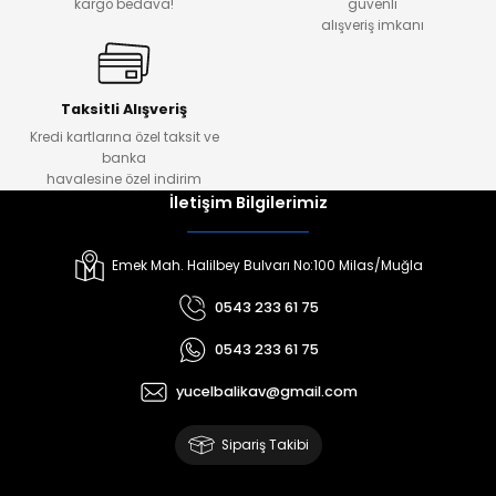
kargo bedava!
güvenli
alışveriş imkanı
amışlar
Taksitli Alışveriş
Kredi kartlarına özel taksit ve
banka
havalesine özel indirim
İletişim Bilgilerimiz
Emek Mah. Halilbey Bulvarı No:100 Milas/Muğla
0543 233 61 75
0543 233 61 75
yucelbalikav@gmail.com
Sipariş Takibi