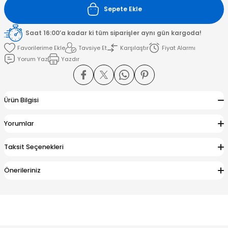
Sepete Ekle
amışlar
Saat 16:00’a kadar ki tüm siparişler aynı gün kargoda!
Tavsiye Et
Karşılaştır
Fiyat Alarmı
Yorum Yaz
Yazdır
Ürün Bilgisi
Yorumlar
Taksit Seçenekleri
Önerileriniz