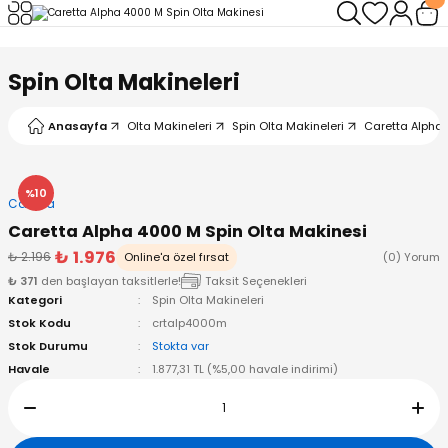
Geri Dön
Geri Dön
Geri Dön
Geri Dön
Geri Dön
Geri Dön
Spin Olta Makineleri
leri
arı
ad - Klips
ler
Anasayfa
Olta Makineleri
Spin Olta Makineleri
Caretta Alpha 
ta Makineleri
mışları
 Misinalar
ps/Halka
ler
kineleri
şlar
alar
lar
tleri
%10
Caretta
Caretta Alpha 4000 M Spin Olta Makinesi
neleri
 Misinalar
eler
ları
ı & El Feneri
₺ 1.976
₺ 2.196
Online'a özel fırsat
(0) Yorum
₺ 371
den başlayan taksitlerle!
Taksit Seçenekleri
eleri
Kategori
Spin Olta Makineleri
Stok Kodu
crtalp4000m
ineleri
g Kamışlar
ler
r
Stok Durumu
Stokta var
Havale
1.877,31 TL (%5,00 havale indirimi)
ineleri
r
r
 Kamışlar
neleri
er