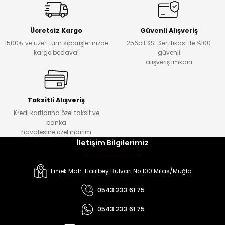
Ücretsiz Kargo
Güvenli Alışveriş
1500₺ ve üzeri tüm siparişlerinizde
256bit SSL Sertifikası ile %100
kargo bedava!
güvenli
alışveriş imkanı
Taksitli Alışveriş
Kredi kartlarına özel taksit ve
banka
havalesine özel indirim
İletişim Bilgilerimiz
Emek Mah. Halilbey Bulvarı No:100 Milas/Muğla
0543 233 61 75
0543 233 61 75