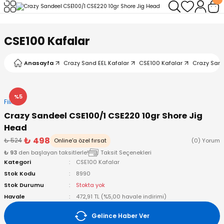
Geri Dön
Geri Dön
Geri Dön
Geri Dön
Geri Dön
Geri Dön
CSE100 Kafalar
leri
arı
ad - Klips
ler
Anasayfa
Crazy Sand EEL Kafalar
CSE100 Kafalar
Crazy Sand
ta Makineleri
mışları
 Misinalar
ps/Halka
ler
kineleri
şlar
alar
lar
tleri
%5
Fiiish
Crazy Sandeel CSE100/1 CSE220 10gr Shore Jig
neleri
 Misinalar
eler
ları
ı & El Feneri
Head
₺ 498
₺ 524
Online'a özel fırsat
(0) Yorum
eleri
₺ 93
den başlayan taksitlerle!
Taksit Seçenekleri
Kategori
CSE100 Kafalar
ineleri
g Kamışlar
ler
r
Stok Kodu
8990
Stok Durumu
Stokta yok
ineleri
r
r
Havale
472,91 TL (%5,00 havale indirimi)
Gelince Haber Ver
 Kamışlar
neleri
er