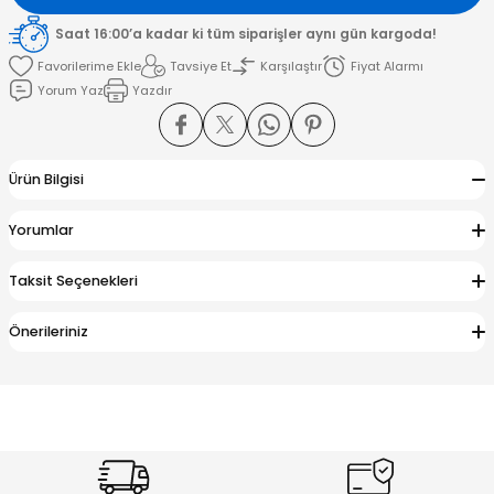
Saat 16:00’a kadar ki tüm siparişler aynı gün kargoda!
amışlar
Tavsiye Et
Karşılaştır
Fiyat Alarmı
Yorum Yaz
Yazdır
Ürün Bilgisi
Yorumlar
Taksit Seçenekleri
Önerileriniz