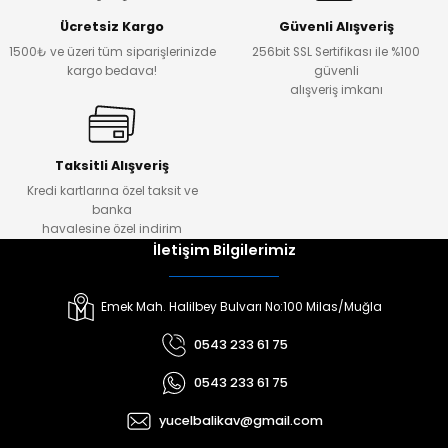
Ücretsiz Kargo
Güvenli Alışveriş
1500₺ ve üzeri tüm siparişlerinizde
256bit SSL Sertifikası ile %100
kargo bedava!
güvenli
alışveriş imkanı
Taksitli Alışveriş
Kredi kartlarına özel taksit ve
banka
havalesine özel indirim
İletişim Bilgilerimiz
Emek Mah. Halilbey Bulvarı No:100 Milas/Muğla
0543 233 61 75
0543 233 61 75
yucelbalikav@gmail.com