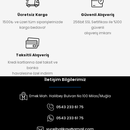
Ücretsiz Kargo
Güvenli Alışveriş
1500₺ ve üzeri tüm siparişlerinizde
256bit SSL Sertifikası ile %100
kargo bedava!
güvenli
alışveriş imkanı
Taksitli Alışveriş
Kredi kartlarına özel taksit ve
banka
havalesine özel indirim
İletişim Bilgilerimiz
Emek Mah. Halilbey Bulvarı No:100 Milas/Muğla
0543 233 61 75
0543 233 61 75
yucelbalikav@gmail.com