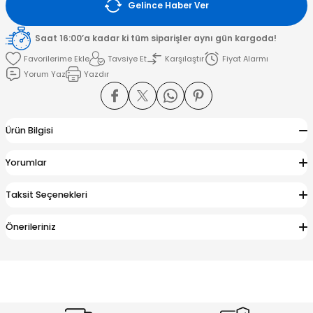
Gelince Haber Ver
amışlar
Saat 16:00’a kadar ki tüm siparişler aynı gün kargoda!
Tavsiye Et
Karşılaştır
Fiyat Alarmı
Yorum Yaz
Yazdır
Ürün Bilgisi
Yorumlar
Taksit Seçenekleri
Önerileriniz