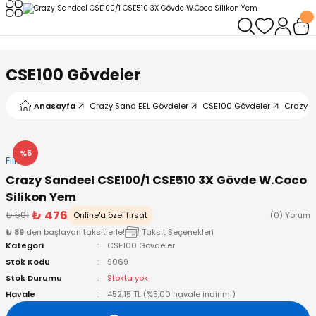
Geri Dön
Geri Dön
Geri Dön
Geri Dön
Geri Dön
Geri Dön
leri
arı
ad - Klips
ler
CSE100 Gövdeler
ta Makineleri
mışları
 Misinalar
ps/Halka
ler
Anasayfa
Crazy Sand EEL Gövdeler
CSE100 Gövdeler
Crazy S
kineleri
şlar
alar
lar
tleri
%5
Fiiish
neleri
 Misinalar
eler
ları
ı & El Feneri
Crazy Sandeel CSE100/1 CSE510 3X Gövde W.Coco
Silikon Yem
eleri
₺ 476
₺ 501
Online'a özel fırsat
(0) Yorum
₺ 89
den başlayan taksitlerle!
Taksit Seçenekleri
ineleri
g Kamışlar
ler
r
Kategori
CSE100 Gövdeler
Stok Kodu
9069
ineleri
r
r
Stok Durumu
Stokta yok
Havale
452,15 TL (%5,00 havale indirimi)
 Kamışlar
neleri
er