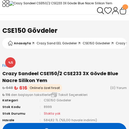
Geri Dön
Geri Dön
Geri Dön
Geri Dön
Geri Dön
Geri Dön
leri
arı
ad - Klips
ler
CSE150 Gövdeler
ta Makineleri
mışları
 Misinalar
ps/Halka
ler
Anasayfa
Crazy Sand EEL Gövdeler
CSE150 Gövdeler
Crazy S
kineleri
şlar
alar
lar
tleri
%5
Fiiish
neleri
 Misinalar
eler
ları
ı & El Feneri
Crazy Sandeel CSE150/2 CSE233 3X Gövde Blue
Nacre Silikon Yem
eleri
₺ 616
₺ 648
Online'a özel fırsat
(0) Yorum
₺ 116
den başlayan taksitlerle!
Taksit Seçenekleri
ineleri
g Kamışlar
ler
r
Kategori
CSE150 Gövdeler
Stok Kodu
8999
ineleri
r
r
Stok Durumu
Stokta yok
Havale
584,82 TL (%5,00 havale indirimi)
 Kamışlar
neleri
er