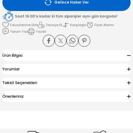
Gelince Haber Ver
amışlar
Saat 16:00’a kadar ki tüm siparişler aynı gün kargoda!
Tavsiye Et
Karşılaştır
Fiyat Alarmı
Yorum Yaz
Yazdır
Ürün Bilgisi
Yorumlar
Taksit Seçenekleri
Önerileriniz