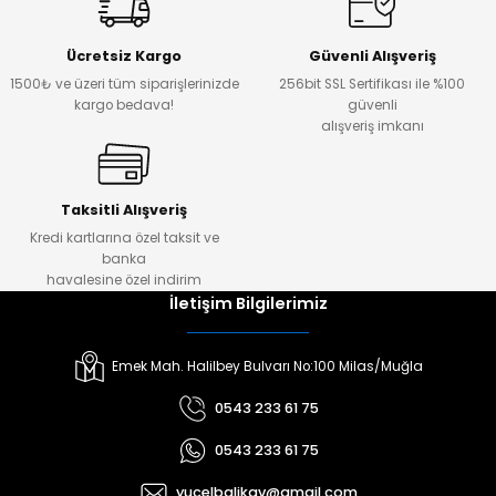
Ücretsiz Kargo
Güvenli Alışveriş
1500₺ ve üzeri tüm siparişlerinizde
256bit SSL Sertifikası ile %100
kargo bedava!
güvenli
alışveriş imkanı
Taksitli Alışveriş
Kredi kartlarına özel taksit ve
banka
havalesine özel indirim
İletişim Bilgilerimiz
Emek Mah. Halilbey Bulvarı No:100 Milas/Muğla
0543 233 61 75
0543 233 61 75
yucelbalikav@gmail.com