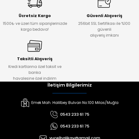
Ücretsiz Kargo
Güvenli Alışveriş
1500₺ ve üzeri tüm siparişlerinizde
256bit SSL Sertifikası ile %100
kargo bedava!
güvenli
alışveriş imkanı
Taksitli Alışveriş
Kredi kartlarına özel taksit ve
banka
havalesine özel indirim
İletişim Bilgilerimiz
Emek Mah. Halilbey Bulvarı No:100 Milas/Muğla
0543 233 61 75
0543 233 61 75
yucelbalikav@gmail.com