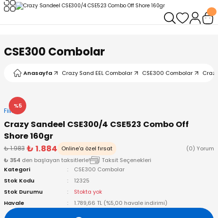
Geri Dön
Geri Dön
Geri Dön
Geri Dön
Geri Dön
Geri Dön
leri
arı
ad - Klips
ler
CSE300 Combolar
ta Makineleri
mışları
 Misinalar
ps/Halka
ler
Anasayfa
Crazy Sand EEL Combolar
CSE300 Combolar
Crazy
kineleri
şlar
alar
lar
tleri
%5
Fiiish
neleri
 Misinalar
eler
ları
ı & El Feneri
Crazy Sandeel CSE300/4 CSE523 Combo Off
Shore 160gr
eleri
₺ 1.884
₺ 1.983
Online'a özel fırsat
(0) Yorum
₺ 354
den başlayan taksitlerle!
Taksit Seçenekleri
ineleri
g Kamışlar
ler
r
Kategori
CSE300 Combolar
Stok Kodu
12325
ineleri
r
r
Stok Durumu
Stokta yok
Havale
1.789,66 TL (%5,00 havale indirimi)
 Kamışlar
neleri
er