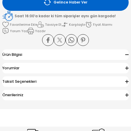
Gelince Haber Ver
amışlar
Saat 16:00’a kadar ki tüm siparişler aynı gün kargoda!
Tavsiye Et
Karşılaştır
Fiyat Alarmı
Yorum Yaz
Yazdır
Ürün Bilgisi
Yorumlar
Taksit Seçenekleri
Önerileriniz