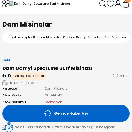
Geri Dön
Geri Dön
Geri Dön
Geri Dön
Geri Dön
Geri Dön
Dam Misinalar
leri
arı
ad - Klips
ler
Anasayfa
Dam Misinalar
Dam Damyl Spezı Lıne Surf Misinası
ta Makineleri
mışları
 Misinalar
ps/Halka
ler
kineleri
şlar
alar
lar
tleri
DAM
Dam Damyl Spezı Lıne Surf Misinası
neleri
 Misinalar
eler
ları
ı & El Feneri
₺ 0
Online'a özel fırsat
(0) Yorum
Taksit Seçenekleri
eleri
Kategori
Dam Misinalar
Stok Kodu
66644-46
ineleri
g Kamışlar
ler
r
Stok Durumu
Stokta yok
Gelince Haber Ver
ineleri
r
r
Saat 16:00’a kadar ki tüm siparişler aynı gün kargoda!
 Kamışlar
neleri
er