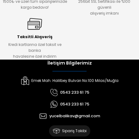
1500₺ ve üzeri tüm siparişlerinizde
256bit SSL Sertifikası ile %100
kargo bedava!
güvenli
alışveriş imkanı
Taksitli Alışveriş
Kredi kartlarına özel taksit ve
banka
havalesine özel indirim
İletişim Bilgilerimiz
Emek Mah. Halilbey Bulvarı No:100 Milas/Muğla
0543 233 61 75
0543 233 61 75
yucelbalikav@gmail.com
Sipariş Takibi