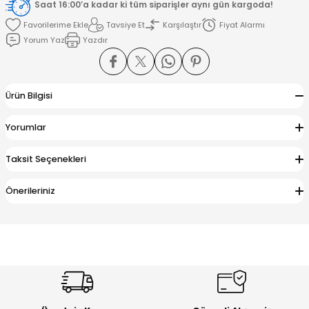
Saat 16:00’a kadar ki tüm siparişler aynı gün kargoda!
Tavsiye Et
Karşılaştır
Fiyat Alarmı
amışlar
Yorum Yaz
Yazdır
Ürün Bilgisi
Yorumlar
Taksit Seçenekleri
Önerileriniz