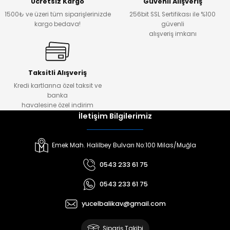
Ücretsiz Kargo
Güvenli Alışveriş
1500₺ ve üzeri tüm siparişlerinizde
256bit SSL Sertifikası ile %100
kargo bedava!
güvenli
alışveriş imkanı
Taksitli Alışveriş
Kredi kartlarına özel taksit ve
banka
havalesine özel indirim
İletişim Bilgilerimiz
Emek Mah. Halilbey Bulvarı No:100 Milas/Muğla
0543 233 61 75
0543 233 61 75
yucelbalikav@gmail.com
Sipariş Takibi