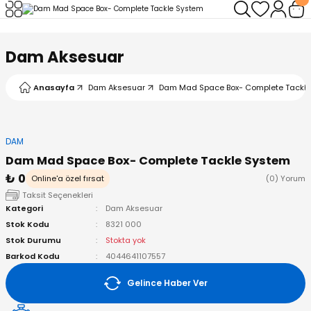
Geri Dön
Geri Dön
Geri Dön
Geri Dön
Geri Dön
Geri Dön
Dam Aksesuar
leri
arı
ad - Klips
ler
Anasayfa
Dam Aksesuar
Dam Mad Space Box- Complete Tackle
ta Makineleri
mışları
 Misinalar
ps/Halka
ler
kineleri
şlar
alar
lar
tleri
DAM
Dam Mad Space Box- Complete Tackle System
neleri
 Misinalar
eler
ları
ı & El Feneri
₺ 0
Online'a özel fırsat
(0) Yorum
Taksit Seçenekleri
eleri
Kategori
Dam Aksesuar
Stok Kodu
8321 000
ineleri
g Kamışlar
ler
r
Stok Durumu
Stokta yok
Barkod Kodu
4044641107557
ineleri
r
r
Gelince Haber Ver
 Kamışlar
neleri
er