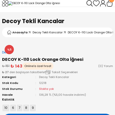
Geri Dön
Geri Dön
Geri Dön
Geri Dön
Geri Dön
Geri Dön
Decoy Tekli Kancalar
leri
arı
ad - Klips
ler
Anasayfa
Decoy Tekli Kancalar
DECOY K-110 Lock Orange Olta İ
ta Makineleri
mışları
 Misinalar
ps/Halka
ler
kineleri
şlar
alar
lar
tleri
%5
Decoy
DECOY K-110 Lock Orange Olta İğnesi
neleri
 Misinalar
eler
ları
ı & El Feneri
₺ 143
₺ 151
Online'a özel fırsat
(0) Yorum
₺ 27
den başlayan taksitlerle!
Taksit Seçenekleri
eleri
Kategori
Decoy Tekli Kancalar
Stok Kodu
12218
ineleri
g Kamışlar
ler
r
Stok Durumu
Stokta yok
Havale
136,28 TL (%5,00 havale indirimi)
Kalınlık
ineleri
r
r
10
6
7
8
9
 Kamışlar
neleri
er