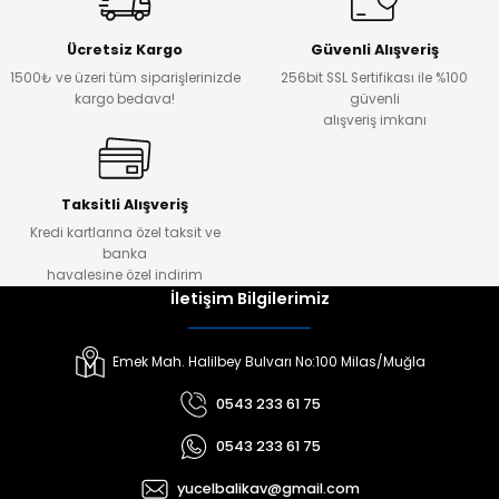
Ücretsiz Kargo
Güvenli Alışveriş
1500₺ ve üzeri tüm siparişlerinizde
256bit SSL Sertifikası ile %100
kargo bedava!
güvenli
alışveriş imkanı
Taksitli Alışveriş
Kredi kartlarına özel taksit ve
banka
havalesine özel indirim
İletişim Bilgilerimiz
Emek Mah. Halilbey Bulvarı No:100 Milas/Muğla
0543 233 61 75
0543 233 61 75
yucelbalikav@gmail.com