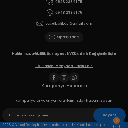
0543 233 61 75
0543 233 61 75
yucelbalikav@gmail.com
Sipariş Takibi
Hakkımızda
Gizlilik Sözleşmesi
KVKK
İade & Değişim
İletişim
Bizi Sosyal Medyada Takip Edin
Kampanya Habercisi
Kampanyalar ve en yeni ürünlerimizden haberiniz olsun
Kaydet
0
2026 © Yücel Balıkçılık tüm hakları saklıdır. Kredi kartı bilgileriniz 256 bit