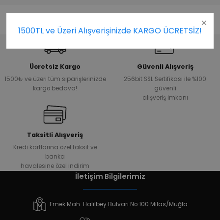
1500TL ve Üzeri Alışverişinizde KARGO ÜCRETSİZ!
Ücretsiz Kargo
Güvenli Alışveriş
1500₺ ve üzeri tüm siparişlerinizde
256bit SSL Sertifikası ile %100
kargo bedava!
güvenli
alışveriş imkanı
Taksitli Alışveriş
Kredi kartlarına özel taksit ve
banka
havalesine özel indirim
İletişim Bilgilerimiz
Emek Mah. Halilbey Bulvarı No:100 Milas/Muğla