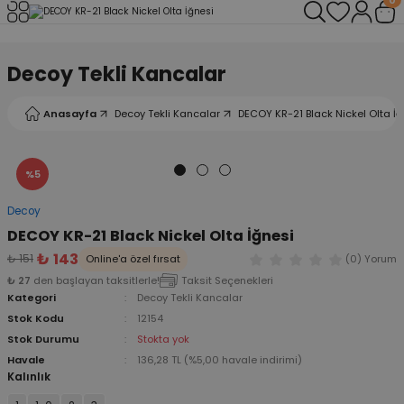
Geri Dön
Geri Dön
Geri Dön
Geri Dön
Geri Dön
Geri Dön
Decoy Tekli Kancalar
leri
arı
ad - Klips
ler
Anasayfa
Decoy Tekli Kancalar
DECOY KR-21 Black Nickel Olta İğ
ta Makineleri
mışları
 Misinalar
ps/Halka
ler
kineleri
şlar
alar
lar
tleri
%5
Decoy
neleri
 Misinalar
eler
ları
ı & El Feneri
DECOY KR-21 Black Nickel Olta İğnesi
₺ 143
₺ 151
Online'a özel fırsat
(0) Yorum
eleri
₺ 27
den başlayan taksitlerle!
Taksit Seçenekleri
Kategori
Decoy Tekli Kancalar
ineleri
g Kamışlar
ler
r
Stok Kodu
12154
Stok Durumu
Stokta yok
ineleri
r
r
Havale
136,28 TL (%5,00 havale indirimi)
Kalınlık
 Kamışlar
neleri
er