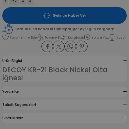
1
1-0
2
3
amışlar
Gelince Haber Ver
Saat 16:00’a kadar ki tüm siparişler aynı gün kargoda!
Tavsiye Et
Karşılaştır
Yorum Yaz
Yazdır
Ürün Bilgisi
DECOY KR-21 Black Nickel Olta
İğnesi
Yorumlar
Taksit Seçenekleri
Önerileriniz