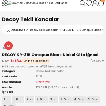
Geri Dön
Geri Dön
Geri Dön
Geri Dön
Geri Dön
Geri Dön
Decoy Tekli Kancalar
leri
arı
ad - Klips
ler
Anasayfa
Decoy Tekli Kancalar
DECOY KR-31B Octopus Black Nick
ta Makineleri
mışları
 Misinalar
ps/Halka
ler
kineleri
şlar
alar
lar
tleri
%5
Decoy
DECOY KR-31B Octopus Black Nickel Olta İğnesi
neleri
 Misinalar
eler
ları
ı & El Feneri
₺ 184
₺ 194
Online'a özel fırsat
(0) Yorum
₺ 35
den başlayan taksitlerle!
Taksit Seçenekleri
eleri
Kategori
Decoy Tekli Kancalar
Stok Kodu
12179
ineleri
g Kamışlar
ler
r
Stok Durumu
Stokta yok
Havale
175,09 TL (%5,00 havale indirimi)
İğne No
ineleri
r
r
1 no
1-0 no
2 no
2-0 no
3 no
3-0 no
4-0 no
5-0 no
 Kamışlar
neleri
er