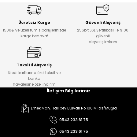
Ücretsiz Kargo
Güvenli Alışveriş
1500₺ ve üzeri tüm siparişlerinizde
256bit SSL Sertifikası ile %100
kargo bedava!
güvenli
alışveriş imkanı
Taksitli Alışveriş
Kredi kartlarına özel taksit ve
banka
havalesine özel indirim
İletişim Bilgilerimiz
Emek Mah. Halilbey Bulvarı No:100 Milas/Muğla
0543 233 61 75
0543 233 61 75