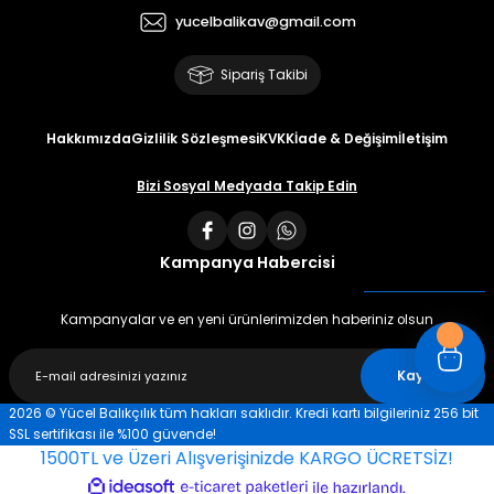
yucelbalikav@gmail.com
Sipariş Takibi
Hakkımızda
Gizlilik Sözleşmesi
KVKK
İade & Değişim
İletişim
Bizi Sosyal Medyada Takip Edin
Kampanya Habercisi
Kampanyalar ve en yeni ürünlerimizden haberiniz olsun
Kaydet
2026 © Yücel Balıkçılık tüm hakları saklıdır. Kredi kartı bilgileriniz 256 bit
SSL sertifikası ile %100 güvende!
1500TL ve Üzeri Alışverişinizde KARGO ÜCRETSİZ!
ideasoft
ile
e-