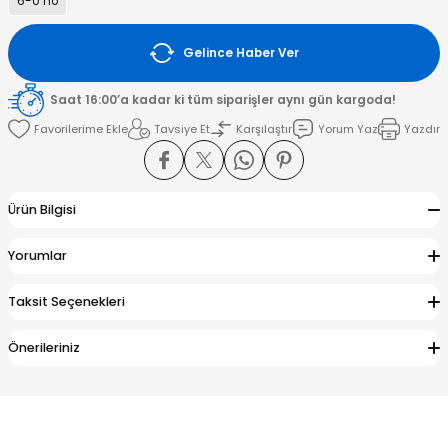
6-0 no
amışlar
Gelince Haber Ver
Saat 16:00’a kadar ki tüm siparişler aynı gün kargoda!
Tavsiye Et
Karşılaştır
Yorum Yaz
Yazdır
Ürün Bilgisi
Yorumlar
Taksit Seçenekleri
Önerileriniz