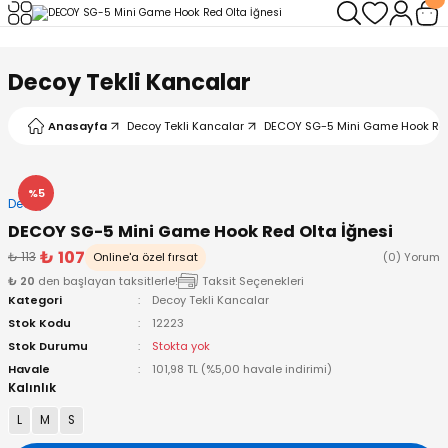
Geri Dön
Geri Dön
Geri Dön
Geri Dön
Geri Dön
Geri Dön
Decoy Tekli Kancalar
leri
arı
ad - Klips
ler
Anasayfa
Decoy Tekli Kancalar
DECOY SG-5 Mini Game Hook Red
ta Makineleri
mışları
 Misinalar
ps/Halka
ler
kineleri
şlar
alar
lar
tleri
%5
Decoy
DECOY SG-5 Mini Game Hook Red Olta İğnesi
neleri
 Misinalar
eler
ları
ı & El Feneri
₺ 107
₺ 113
Online'a özel fırsat
(0) Yorum
₺ 20
den başlayan taksitlerle!
Taksit Seçenekleri
eleri
Kategori
Decoy Tekli Kancalar
Stok Kodu
12223
ineleri
g Kamışlar
ler
r
Stok Durumu
Stokta yok
Havale
101,98 TL (%5,00 havale indirimi)
Kalınlık
ineleri
r
r
L
M
S
 Kamışlar
neleri
er