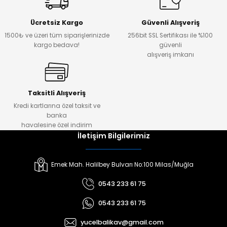
Ücretsiz Kargo
Güvenli Alışveriş
1500₺ ve üzeri tüm siparişlerinizde
256bit SSL Sertifikası ile %100
kargo bedava!
güvenli
alışveriş imkanı
Taksitli Alışveriş
Kredi kartlarına özel taksit ve
banka
havalesine özel indirim
İletişim Bilgilerimiz
Emek Mah. Halilbey Bulvarı No:100 Milas/Muğla
0543 233 61 75
0543 233 61 75
yucelbalikav@gmail.com