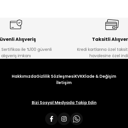
üvenli Alışveriş
Taksitli Alışver
 Sertifikası ile %100 güvenli
Kredi kartlarına özel taks
alışveriş imkanı
havalesine özel ind
Hakkımızda
Gizlilik Sözleşmesi
KVKK
İade & Değişim
İletişim
Bizi Sosyal Medyada Takip Edin