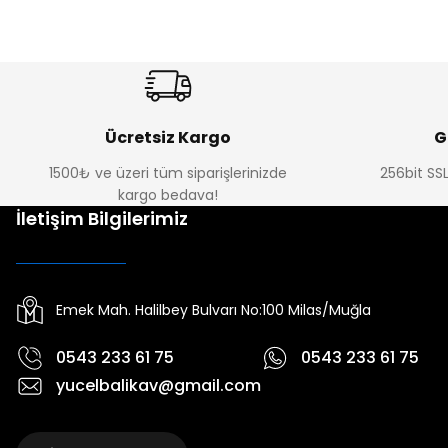
Ücretsiz Kargo
G
1500₺ ve üzeri tüm siparişlerinizde
256bit SSL
kargo bedava!
İletişim Bilgilerimiz
Emek Mah. Halilbey Bulvarı No:100 Milas/Muğla
0543 233 61 75
0543 233 61 75
yucelbalikav@gmail.com