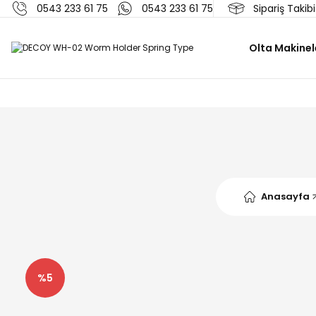
0543 233 61 75
0543 233 61 75
Sipariş Takibi
Olta Makinel
Anasayfa
%5