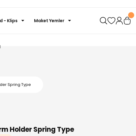
d - Klips
Maket Yemler
I
er Spring Type
 Holder Spring Type