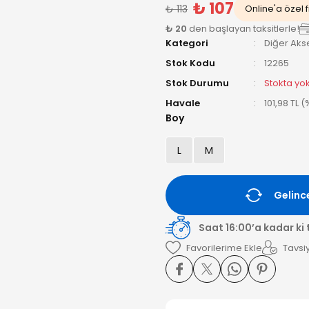
₺ 107
₺ 113
Online'a özel f
₺ 20
den başlayan taksitlerle!
Kategori
Diğer Aks
Stok Kodu
12265
Stok Durumu
Stokta yo
Havale
101,98 TL 
Boy
L
M
Gelinc
Saat 16:00’a kadar ki
Tavsiy