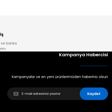
iş
it ve banka
irim
Kampanya Habercisi
Kampanyalar ve en yeni ürünlerimizden haberiniz olsun
Kaydet