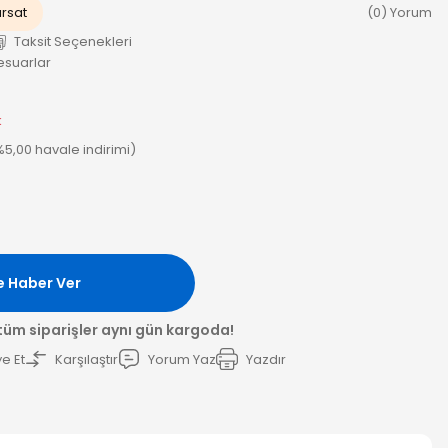
ırsat
(0) Yorum
Taksit Seçenekleri
esuarlar
k
(%5,00 havale indirimi)
e Haber Ver
 tüm siparişler aynı gün kargoda!
e Et
Karşılaştır
Yorum Yaz
Yazdır