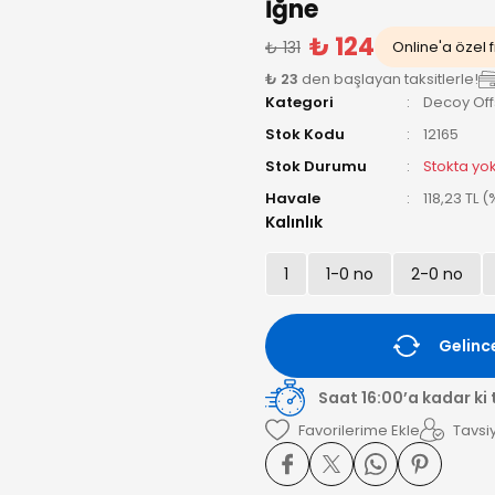
İğne
₺ 124
₺ 131
Online'a özel f
₺ 23
den başlayan taksitlerle!
Kategori
Decoy Off
Stok Kodu
12165
Stok Durumu
Stokta yo
Havale
118,23 TL 
Kalınlık
1
1-0 no
2-0 no
Gelinc
Saat 16:00’a kadar ki
Tavsiy