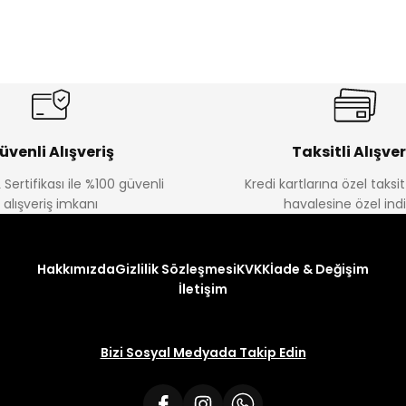
üvenli Alışveriş
Taksitli Alışver
 Sertifikası ile %100 güvenli
Kredi kartlarına özel taks
alışveriş imkanı
havalesine özel ind
Hakkımızda
Gizlilik Sözleşmesi
KVKK
İade & Değişim
İletişim
Bizi Sosyal Medyada Takip Edin