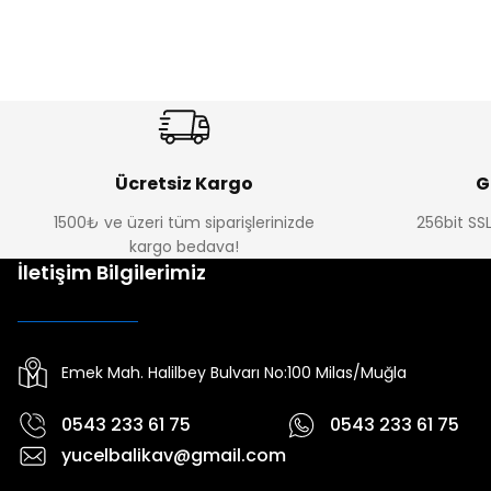
Ücretsiz Kargo
G
1500₺ ve üzeri tüm siparişlerinizde
256bit SSL
kargo bedava!
İletişim Bilgilerimiz
Emek Mah. Halilbey Bulvarı No:100 Milas/Muğla
0543 233 61 75
0543 233 61 75
yucelbalikav@gmail.com