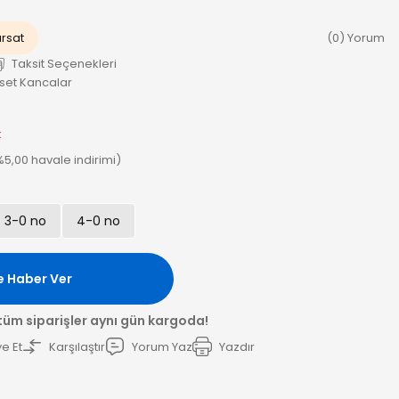
ırsat
(0) Yorum
Taksit Seçenekleri
set Kancalar
k
(%5,00 havale indirimi)
3-0 no
4-0 no
e Haber Ver
 tüm siparişler aynı gün kargoda!
e Et
Karşılaştır
Yorum Yaz
Yazdır