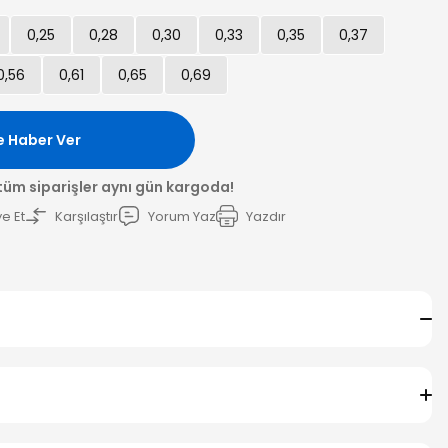
0,25
0,28
0,30
0,33
0,35
0,37
0,56
0,61
0,65
0,69
e Haber Ver
 tüm siparişler aynı gün kargoda!
e Et
Karşılaştır
Yorum Yaz
Yazdır