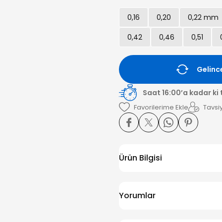
0,16
0,20
0,22 mm
0,42
0,46
0,51
Gelinc
Saat 16:00’a kadar ki
Tavsiy
Ürün Bilgisi
Yorumlar