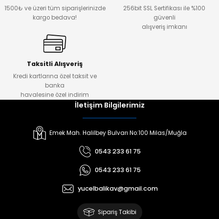
1500₺ ve üzeri tüm siparişlerinizde
256bit SSL Sertifikası ile %100
kargo bedava!
güvenli
alışveriş imkanı
Taksitli Alışveriş
Kredi kartlarına özel taksit ve
banka
havalesine özel indirim
İletişim Bilgilerimiz
Emek Mah. Halilbey Bulvarı No:100 Milas/Muğla
0543 233 61 75
0543 233 61 75
yucelbalikav@gmail.com
Sipariş Takibi