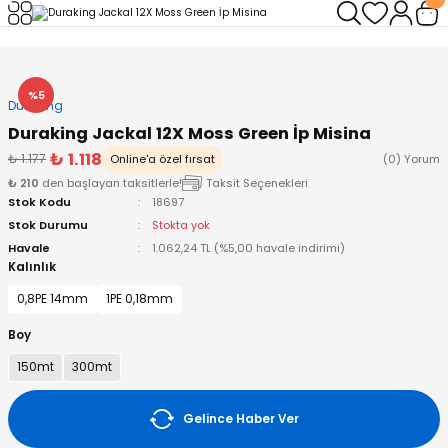
Geri Dön
Geri Dön
Geri Dön
Geri Dön
Geri Dön
Geri Dön
leri
arı
ad - Klips
ler
%5
Duraking
Duraking Jackal 12X Moss Green İp Misina
ta Makineleri
mışları
 Misinalar
ps/Halka
ler
₺ 1.118
₺ 1.177
Online'a özel fırsat
(0) Yorum
₺ 210
den başlayan taksitlerle!
Taksit Seçenekleri
kineleri
şlar
alar
lar
tleri
Stok Kodu
18697
Stok Durumu
Stokta yok
neleri
 Misinalar
eler
ları
ı & El Feneri
Havale
1.062,24 TL (%5,00 havale indirimi)
Kalınlık
eleri
0,8PE 14mm
1PE 0,18mm
Boy
ineleri
g Kamışlar
ler
r
150mt
300mt
ineleri
r
r
Gelince Haber Ver
 Kamışlar
neleri
er