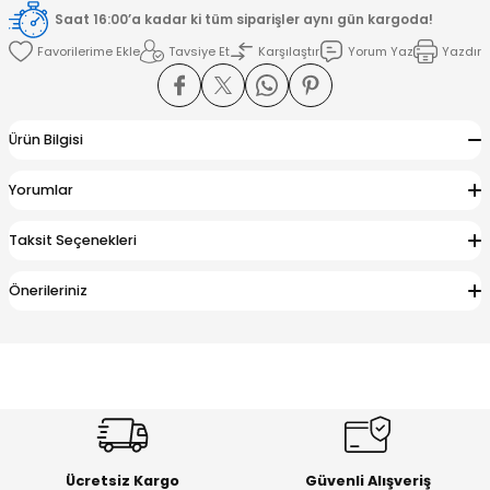
Saat 16:00’a kadar ki tüm siparişler aynı gün kargoda!
Tavsiye Et
Karşılaştır
Yorum Yaz
Yazdır
amışlar
Ürün Bilgisi
Yorumlar
Taksit Seçenekleri
Önerileriniz
Ücretsiz Kargo
Güvenli Alışveriş