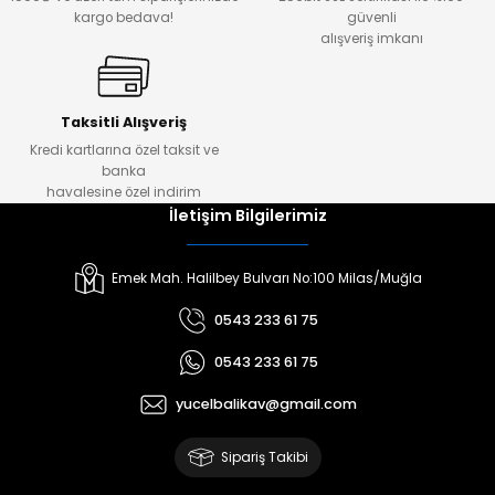
kargo bedava!
güvenli
alışveriş imkanı
Taksitli Alışveriş
Kredi kartlarına özel taksit ve
banka
havalesine özel indirim
İletişim Bilgilerimiz
Emek Mah. Halilbey Bulvarı No:100 Milas/Muğla
0543 233 61 75
0543 233 61 75
yucelbalikav@gmail.com
Sipariş Takibi