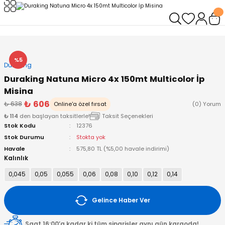
Geri Dön
Geri Dön
Geri Dön
Geri Dön
Geri Dön
Geri Dön
leri
arı
ad - Klips
ler
%5
Duraking
ta Makineleri
mışları
 Misinalar
ps/Halka
ler
Duraking Natuna Micro 4x 150mt Multicolor İp
Misina
kineleri
şlar
alar
lar
tleri
₺ 606
₺ 638
Online'a özel fırsat
(0) Yorum
₺ 114
den başlayan taksitlerle!
Taksit Seçenekleri
neleri
 Misinalar
eler
ları
ı & El Feneri
Stok Kodu
12376
Stok Durumu
Stokta yok
eleri
Havale
575,80 TL (%5,00 havale indirimi)
Kalınlık
ineleri
g Kamışlar
ler
r
0,045
0,05
0,055
0,06
0,08
0,10
0,12
0,14
ineleri
r
r
Gelince Haber Ver
 Kamışlar
neleri
er
Saat 16:00’a kadar ki tüm siparişler aynı gün kargoda!