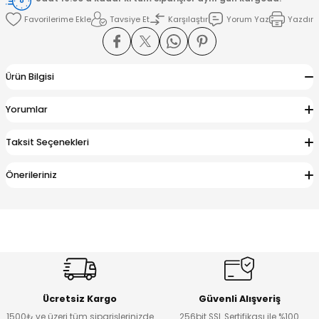
Tavsiye Et
Karşılaştır
Yorum Yaz
Yazdır
amışlar
Ürün Bilgisi
Yorumlar
Taksit Seçenekleri
Önerileriniz
Ücretsiz Kargo
Güvenli Alışveriş
1500₺ ve üzeri tüm siparişlerinizde
256bit SSL Sertifikası ile %100