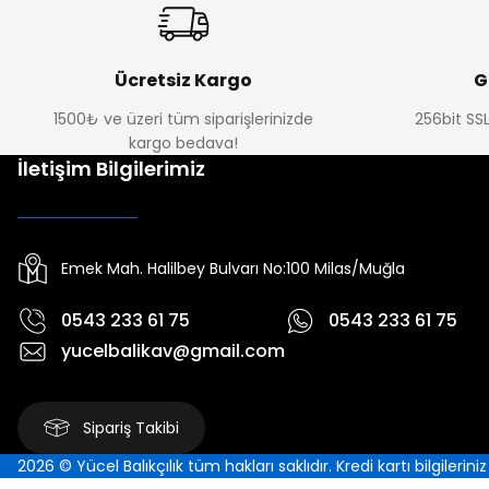
Ücretsiz Kargo
G
1500₺ ve üzeri tüm siparişlerinizde
256bit SSL
kargo bedava!
İletişim Bilgilerimiz
Emek Mah. Halilbey Bulvarı No:100 Milas/Muğla
0543 233 61 75
0543 233 61 75
yucelbalikav@gmail.com
Sipariş Takibi
2026 © Yücel Balıkçılık tüm hakları saklıdır. Kredi kartı bilgilerin