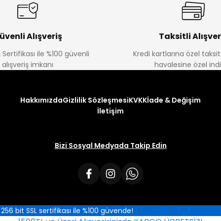
üvenli Alışveriş
Taksitli Alışver
 Sertifikası ile %100 güvenli
Kredi kartlarına özel taks
alışveriş imkanı
havalesine özel ind
Hakkımızda
Gizlilik Sözleşmesi
KVKK
İade & Değişim
İletişim
Bizi Sosyal Medyada Takip Edin
iz 256 bit SSL sertifikası ile %100 güvende!