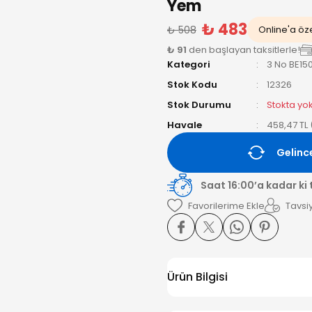
Yem
₺ 483
₺ 508
Online'a öze
₺ 91
den başlayan taksitlerle!
Kategori
3 No BE15
Stok Kodu
12326
Stok Durumu
Stokta yo
Havale
458,47 TL 
Gelinc
Saat 16:00’a kadar ki
Tavsiy
Ürün Bilgisi