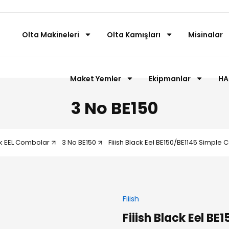
Olta Makineleri
Olta Kamışları
Misinalar
Maket Yemler
Ekipmanlar
HA
3 No BE150
k EEL Combolar
3 No BE150
Fiiish Black Eel BE150/BE1145 Simple
Fiiish
Fiiish Black Eel B