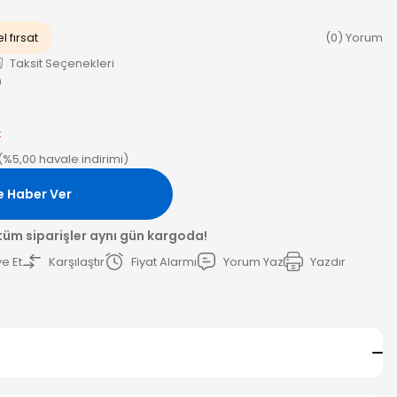
l fırsat
(0) Yorum
Taksit Seçenekleri
0
k
(%5,00 havale indirimi)
e Haber Ver
 tüm siparişler aynı gün kargoda!
e Et
Karşılaştır
Fiyat Alarmı
Yorum Yaz
Yazdır