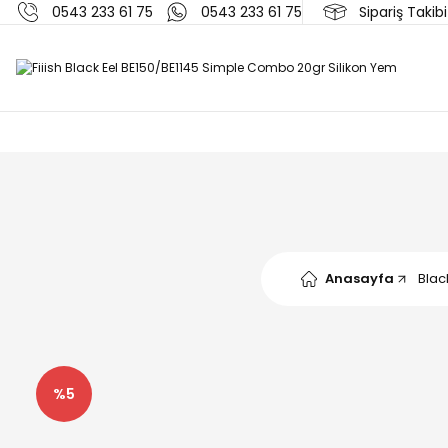
0543 233 61 75
0543 233 61 75
Sipariş Takibi
Anasayfa
Blac
%5