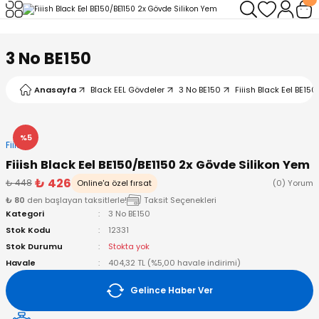
Geri Dön
Geri Dön
Geri Dön
Geri Dön
Geri Dön
Geri Dön
3 No BE150
leri
arı
ad - Klips
ler
Anasayfa
Black EEL Gövdeler
3 No BE150
Fiiish Black Eel BE15
ta Makineleri
mışları
 Misinalar
ps/Halka
ler
kineleri
şlar
alar
lar
tleri
%5
Fiiish
Fiiish Black Eel BE150/BE1150 2x Gövde Silikon Yem
neleri
 Misinalar
eler
ları
ı & El Feneri
₺ 426
₺ 448
Online'a özel fırsat
(0) Yorum
₺ 80
den başlayan taksitlerle!
Taksit Seçenekleri
eleri
Kategori
3 No BE150
Stok Kodu
12331
ineleri
g Kamışlar
ler
r
Stok Durumu
Stokta yok
Havale
404,32 TL (%5,00 havale indirimi)
ineleri
r
r
Gelince Haber Ver
 Kamışlar
neleri
er