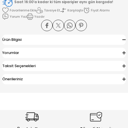
Saat 16:00’a kadar ki tüm siparişler aynı gün kargoda!
Tavsiye Et
Karşılaştır
Fiyat Alarmı
amışlar
Yorum Yaz
Yazdır
Ürün Bilgisi
Yorumlar
Taksit Seçenekleri
Önerileriniz