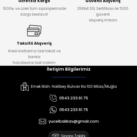
Ücretsiz Kargo
Güvenli Alışveriş
1500₺ ve üzeri tüm siparişlerinizde
256bit SSL Sertifikası ile %100
kargo bedava!
güvenli
alışveriş imkanı
Taksitli Alışveriş
Kredi kartlarına özel taksit ve
banka
havalesine özel indirim
İletişim Bilgilerimiz
Emek Mah. Halilbey Bulvarı No:100 Milas/Muğla
0543 233 61 75
0543 233 61 75
yucelbalikav@gmail.com
Sipariş Takibi