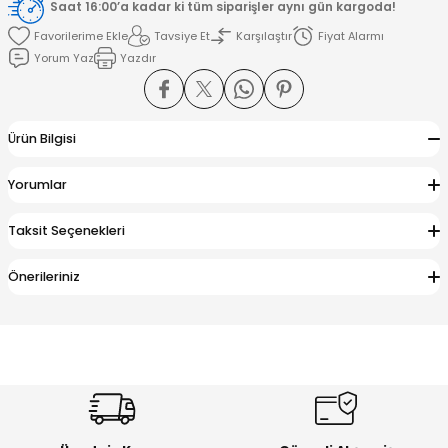
Saat 16:00’a kadar ki tüm siparişler aynı gün kargoda!
Tavsiye Et
Karşılaştır
Fiyat Alarmı
amışlar
Yorum Yaz
Yazdır
Ürün Bilgisi
Yorumlar
Taksit Seçenekleri
Önerileriniz