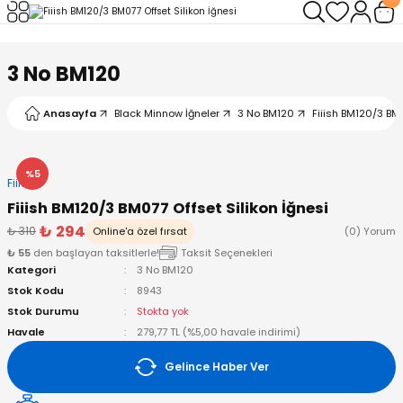
Geri Dön
Geri Dön
Geri Dön
Geri Dön
Geri Dön
Geri Dön
3 No BM120
leri
arı
ad - Klips
ler
Anasayfa
Black Minnow İğneler
3 No BM120
Fiiish BM120/3 BM0
ta Makineleri
mışları
 Misinalar
ps/Halka
ler
kineleri
şlar
alar
lar
tleri
%5
Fiiish
Fiiish BM120/3 BM077 Offset Silikon İğnesi
neleri
 Misinalar
eler
ları
ı & El Feneri
₺ 294
₺ 310
Online'a özel fırsat
(0) Yorum
₺ 55
den başlayan taksitlerle!
Taksit Seçenekleri
eleri
Kategori
3 No BM120
Stok Kodu
8943
ineleri
g Kamışlar
ler
r
Stok Durumu
Stokta yok
Havale
279,77 TL (%5,00 havale indirimi)
ineleri
r
r
Gelince Haber Ver
 Kamışlar
neleri
er