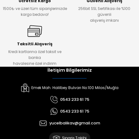
Ücretsiz Kargo
Güvenli Alışveriş
1500₺ ve üzeri tüm siparişlerinizde
256bit SSL Sertifikası ile %100
kargo bedava!
güvenli
alışveriş imkanı
Taksitli Alışveriş
Kredi kartlarına özel taksit ve
banka
havalesine özel indirim
İletişim Bilgilerimiz
Emek Mah. Halilbey Bulvarı No:100 Milas/Muğla
0543 233 61 75
0543 233 61 75
yucelbalikav@gmail.com
Sipariş Takibi