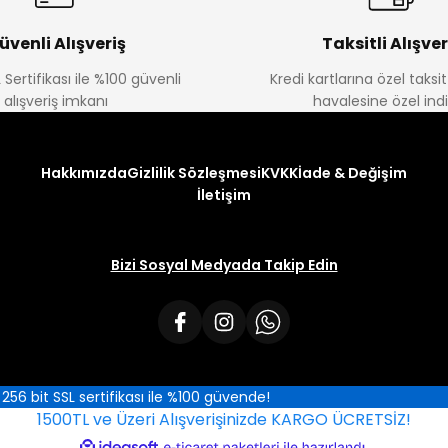
üvenli Alışveriş
Taksitli Alışver
 Sertifikası ile %100 güvenli
Kredi kartlarına özel taks
alışveriş imkanı
havalesine özel ind
Hakkımızda
Gizlilik Sözleşmesi
KVKK
İade & Değişim
İletişim
Bizi Sosyal Medyada Takip Edin
iz 256 bit SSL sertifikası ile %100 güvende!
1500TL ve Üzeri Alışverişinizde KARGO ÜCRETSİZ!
ile
ideasoft
e-