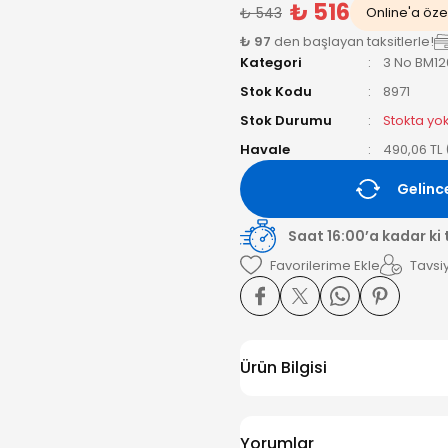
₺ 516
₺ 543
Online'a özel
₺ 97
den başlayan taksitlerle!
Kategori
3 No BM12
Stok Kodu
8971
Stok Durumu
Stokta yo
Havale
490,06 TL 
Gelinc
Saat 16:00’a kadar ki
Tavsiy
Ürün Bilgisi
Yorumlar