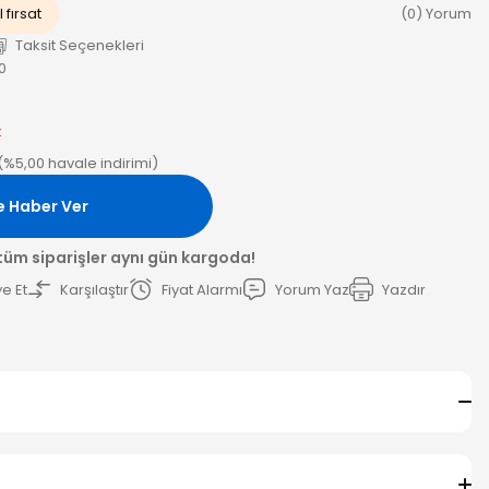
 fırsat
(0) Yorum
Taksit Seçenekleri
0
k
(%5,00 havale indirimi)
e Haber Ver
 tüm siparişler aynı gün kargoda!
e Et
Karşılaştır
Fiyat Alarmı
Yorum Yaz
Yazdır