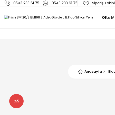
0543 233 61 75
0543 233 61 75
Sipariş Takibi
Olta M
Anasayfa
Bla
%5