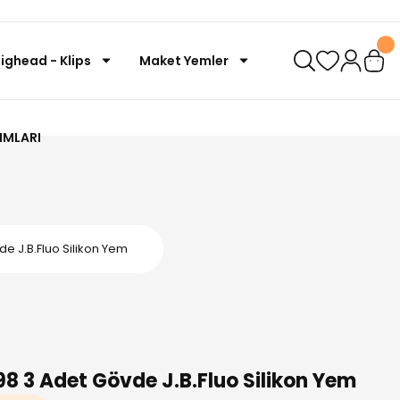
Jighead - Klips
Maket Yemler
IMLARI
de J.B.Fluo Silikon Yem
98 3 Adet Gövde J.B.Fluo Silikon Yem