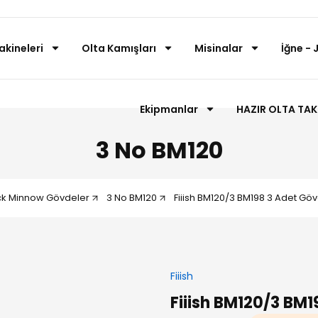
akineleri
Olta Kamışları
Misinalar
İğne - 
Ekipmanlar
HAZIR OLTA TAK
3 No BM120
ck Minnow Gövdeler
3 No BM120
Fiiish BM120/3 BM198 3 Adet Göv
Fiiish
Fiiish BM120/3 BM1