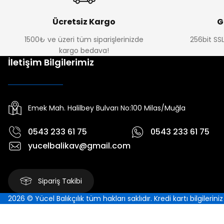
Ücretsiz Kargo
G
1500₺ ve üzeri tüm siparişlerinizde
256bit SSL
kargo bedava!
İletişim Bilgilerimiz
Emek Mah. Halilbey Bulvarı No:100 Milas/Muğla
0543 233 61 75
0543 233 61 75
yucelbalikav@gmail.com
Sipariş Takibi
2026 © Yücel Balıkçılık tüm hakları saklıdır. Kredi kartı bilgilerin