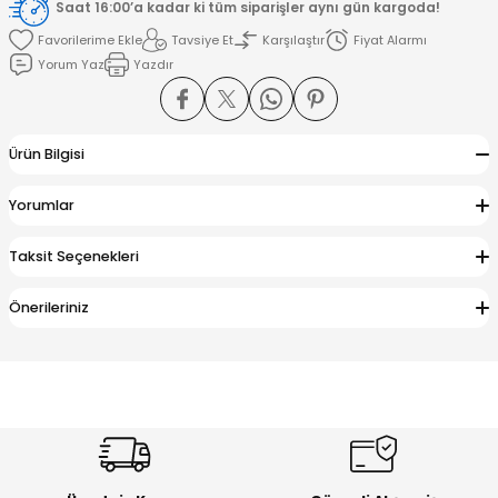
Saat 16:00’a kadar ki tüm siparişler aynı gün kargoda!
Tavsiye Et
Karşılaştır
Fiyat Alarmı
amışlar
Yorum Yaz
Yazdır
Ürün Bilgisi
Yorumlar
Taksit Seçenekleri
Önerileriniz