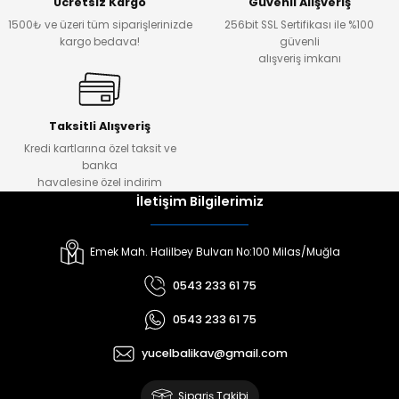
Ücretsiz Kargo
Güvenli Alışveriş
1500₺ ve üzeri tüm siparişlerinizde
256bit SSL Sertifikası ile %100
kargo bedava!
güvenli
alışveriş imkanı
Taksitli Alışveriş
Kredi kartlarına özel taksit ve
banka
havalesine özel indirim
İletişim Bilgilerimiz
Emek Mah. Halilbey Bulvarı No:100 Milas/Muğla
0543 233 61 75
0543 233 61 75
yucelbalikav@gmail.com
Sipariş Takibi