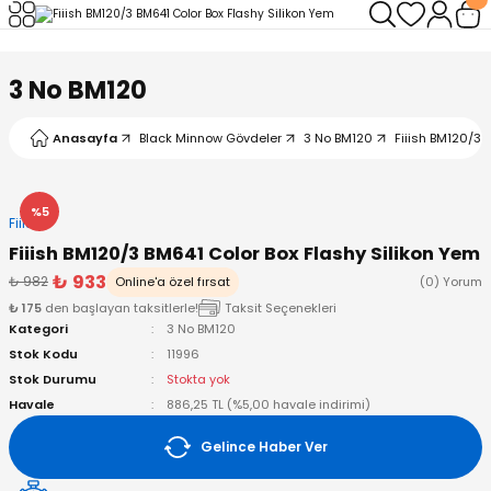
Geri Dön
Geri Dön
Geri Dön
Geri Dön
Geri Dön
Geri Dön
3 No BM120
leri
arı
ad - Klips
ler
Anasayfa
Black Minnow Gövdeler
3 No BM120
Fiiish BM120/3 
ta Makineleri
mışları
 Misinalar
ps/Halka
ler
kineleri
şlar
alar
lar
tleri
%5
Fiiish
Fiiish BM120/3 BM641 Color Box Flashy Silikon Yem
neleri
 Misinalar
eler
ları
ı & El Feneri
₺ 933
₺ 982
Online'a özel fırsat
(0) Yorum
₺ 175
den başlayan taksitlerle!
Taksit Seçenekleri
eleri
Kategori
3 No BM120
Stok Kodu
11996
ineleri
g Kamışlar
ler
r
Stok Durumu
Stokta yok
Havale
886,25 TL (%5,00 havale indirimi)
ineleri
r
r
Gelince Haber Ver
 Kamışlar
neleri
er