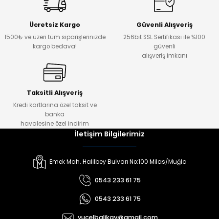
Ücretsiz Kargo
Güvenli Alışveriş
1500₺ ve üzeri tüm siparişlerinizde
256bit SSL Sertifikası ile %100
kargo bedava!
güvenli
alışveriş imkanı
Taksitli Alışveriş
Kredi kartlarına özel taksit ve
banka
havalesine özel indirim
İletişim Bilgilerimiz
Emek Mah. Halilbey Bulvarı No:100 Milas/Muğla
0543 233 61 75
0543 233 61 75
yucelbalikav@gmail.com