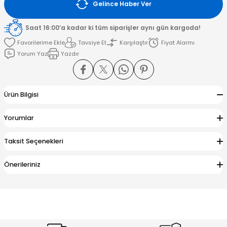
Gelince Haber Ver
amışlar
Saat 16:00’a kadar ki tüm siparişler aynı gün kargoda!
Tavsiye Et
Karşılaştır
Fiyat Alarmı
Yorum Yaz
Yazdır
Ürün Bilgisi
Yorumlar
Taksit Seçenekleri
Önerileriniz