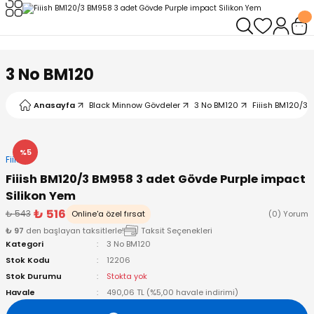
Geri Dön
Geri Dön
Geri Dön
Geri Dön
Geri Dön
Geri Dön
leri
arı
ad - Klips
ler
3 No BM120
ta Makineleri
mışları
 Misinalar
ps/Halka
ler
Anasayfa
Black Minnow Gövdeler
3 No BM120
Fiiish BM120/3 
kineleri
şlar
alar
lar
tleri
%5
Fiiish
neleri
 Misinalar
eler
ları
ı & El Feneri
Fiiish BM120/3 BM958 3 adet Gövde Purple impact
Silikon Yem
eleri
₺ 516
₺ 543
Online'a özel fırsat
(0) Yorum
₺ 97
den başlayan taksitlerle!
Taksit Seçenekleri
ineleri
g Kamışlar
ler
r
Kategori
3 No BM120
Stok Kodu
12206
ineleri
r
r
Stok Durumu
Stokta yok
Havale
490,06 TL (%5,00 havale indirimi)
 Kamışlar
neleri
er