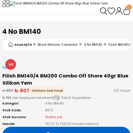
Geri Dön
Geri Dön
Geri Dön
Geri Dön
Geri Dön
Geri Dön
leri
arı
ad - Klips
ler
4 No BM140
ta Makineleri
mışları
 Misinalar
ps/Halka
ler
Anasayfa
Black Minnow Combolar
4 No BM140
Fiiish BM140/4
kineleri
şlar
alar
lar
tleri
%5
Fiiish
neleri
 Misinalar
eler
ları
ı & El Feneri
Fiiish BM140/4 BM200 Combo Off Shore 40gr Blue
Silikon Yem
eleri
₺ 807
₺ 850
Online'a özel fırsat
(0) Yorum
₺ 152
den başlayan taksitlerle!
Taksit Seçenekleri
ineleri
g Kamışlar
ler
r
Kategori
4 No BM140
Stok Kodu
8973
ineleri
r
r
Stok Durumu
Stokta yok
Havale
767,12 TL (%5,00 havale indirimi)
 Kamışlar
neleri
er