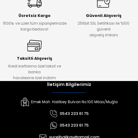
Ücretsiz Kargo
Güvenli Alışveriş
1500₺ ve üzeri tüm siparişlerinizde
256bit SSL Sertifikası ile %100
kargo bedava!
güvenli
alışveriş imkanı
Taksitli Alışveriş
Kredi kartlarına özel taksit ve
banka
havalesine özel indirim
İletişim Bilgilerimiz
Emek Mah. Halilbey Bulvarı No:100 Milas/Muğla
0543 233 61 75
0543 233 61 75
yucelbalikav@gmail.com