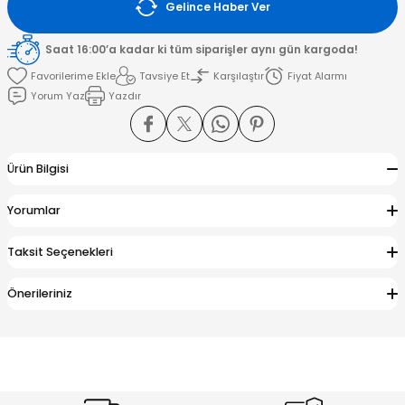
Gelince Haber Ver
amışlar
Saat 16:00’a kadar ki tüm siparişler aynı gün kargoda!
Tavsiye Et
Karşılaştır
Fiyat Alarmı
Yorum Yaz
Yazdır
Ürün Bilgisi
Yorumlar
Taksit Seçenekleri
Önerileriniz