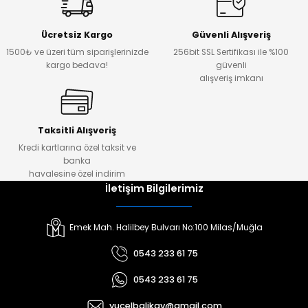
Ücretsiz Kargo
Güvenli Alışveriş
1500₺ ve üzeri tüm siparişlerinizde
256bit SSL Sertifikası ile %100
kargo bedava!
güvenli
alışveriş imkanı
Taksitli Alışveriş
Kredi kartlarına özel taksit ve
banka
havalesine özel indirim
İletişim Bilgilerimiz
Emek Mah. Halilbey Bulvarı No:100 Milas/Muğla
0543 233 61 75
0543 233 61 75
yucelbalikav@gmail.com