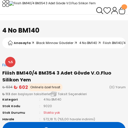
Geri Dön
Geri Dön
Geri Dön
Geri Dön
Geri Dön
Geri Dön
leri
arı
ad - Klips
ler
4 No BM140
ta Makineleri
mışları
 Misinalar
ps/Halka
ler
Anasayfa
Black Minnow Gövdeler
4 No BM140
Fiiish BM140/4 
kineleri
şlar
alar
lar
tleri
%5
Fiiish
neleri
 Misinalar
eler
ları
ı & El Feneri
Fiiish BM140/4 BM354 3 Adet Gövde V.O.Fluo
Silikon Yem
eleri
₺ 602
₺ 634
Online'a özel fırsat
(0) Yorum
₺ 113
den başlayan taksitlerle!
Taksit Seçenekleri
ineleri
g Kamışlar
ler
r
Kategori
4 No BM140
Stok Kodu
9020
ineleri
r
r
Stok Durumu
Stokta yok
Havale
572,18 TL (%5,00 havale indirimi)
 Kamışlar
neleri
er