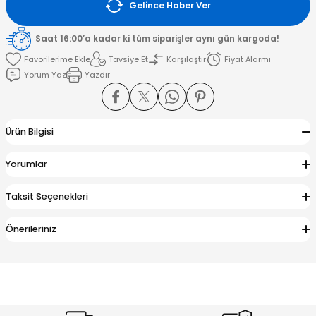
Gelince Haber Ver
amışlar
Saat 16:00’a kadar ki tüm siparişler aynı gün kargoda!
Tavsiye Et
Karşılaştır
Fiyat Alarmı
Yorum Yaz
Yazdır
Ürün Bilgisi
Yorumlar
Taksit Seçenekleri
Önerileriniz