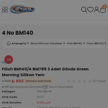
Geri Dön
Geri Dön
Geri Dön
Geri Dön
Geri Dön
Geri Dön
0
leri
arı
ad - Klips
ler
4 No BM140
ta Makineleri
mışları
 Misinalar
ps/Halka
ler
Anasayfa
Black Minnow Gövdeler
4 No BM140
Fiiish BM140/4
kineleri
şlar
alar
lar
tleri
neleri
 Misinalar
eler
ları
ı & El Feneri
%5
Fiiish
Fiiish BM140/4 BM789 3 Adet Gövde Green
eleri
Morning Silikon Yem
₺ 602
₺ 634
Online'a özel fırsat
(0) Yorum
ineleri
g Kamışlar
ler
r
₺ 113
den başlayan taksitlerle!
Taksit Seçenekleri
Kategori
4 No BM140
ineleri
r
r
Stok Kodu
12077
Stok Durumu
Stokta yok
 Kamışlar
neleri
er