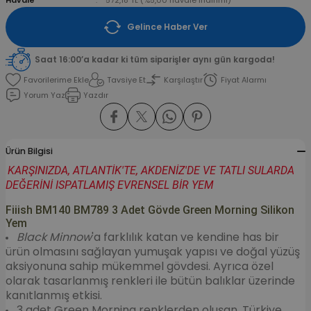
Havale
572,18 TL (%5,00 havale indirimi)
Gelince Haber Ver
amışlar
Saat 16:00’a kadar ki tüm siparişler aynı gün kargoda!
Tavsiye Et
Karşılaştır
Fiyat Alarmı
Yorum Yaz
Yazdır
Ürün Bilgisi
KARŞINIZDA, ATLANTİK'TE, AKDENİZ'DE VE TATLI SULARDA
DEĞERİNİ ISPATLAMIŞ EVRENSEL BİR YEM
Fiiish BM140 BM789 3 Adet Gövde Green Morning Silikon
Yem
Black Minnow
'a farklılık katan ve kendine has bir
ürün olmasını sağlayan yumuşak yapısı ve doğal yüzüş
aksiyonuna sahip mükemmel gövdesi. Ayrıca özel
olarak tasarlanmış renkleri ile bütün balıklar üzerinde
kanıtlanmış etkisi.
3 adet Green Morning renklerden oluşan, Türkiye