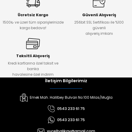
Ücretsiz Kargo
Güvenli Alışveriş
1500₺ ve üzeri tüm siparişlerinizde
256bit SSL Sertifikası ile %100
kargo bedava!
güvenli
alışveriş imkanı
Taksitli Alışveriş
Kredi kartlarına özel taksit ve
banka
havalesine özel indirim
İletişim Bilgilerimiz
Emek Mah. Halilbey Bulvarı No:100 Milas/Muğla
0543 233 61 75
0543 233 61 75
yucelbalikav@gmail.com