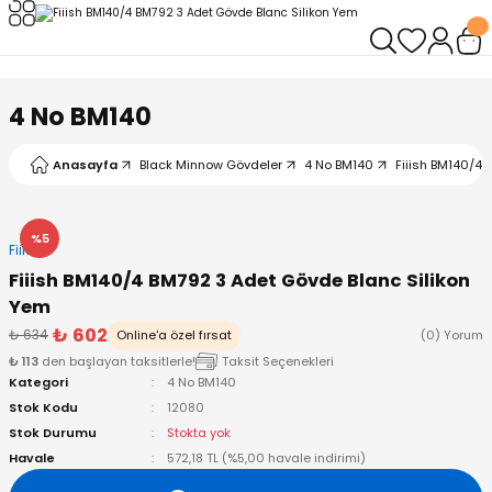
Geri Dön
Geri Dön
Geri Dön
Geri Dön
Geri Dön
Geri Dön
leri
arı
ad - Klips
ler
4 No BM140
ta Makineleri
mışları
 Misinalar
ps/Halka
ler
Anasayfa
Black Minnow Gövdeler
4 No BM140
Fiiish BM140/4 
kineleri
şlar
alar
lar
tleri
%5
Fiiish
neleri
 Misinalar
eler
ları
ı & El Feneri
Fiiish BM140/4 BM792 3 Adet Gövde Blanc Silikon
Yem
eleri
₺ 602
₺ 634
Online'a özel fırsat
(0) Yorum
₺ 113
den başlayan taksitlerle!
Taksit Seçenekleri
ineleri
g Kamışlar
ler
r
Kategori
4 No BM140
Stok Kodu
12080
ineleri
r
r
Stok Durumu
Stokta yok
Havale
572,18 TL (%5,00 havale indirimi)
 Kamışlar
neleri
er