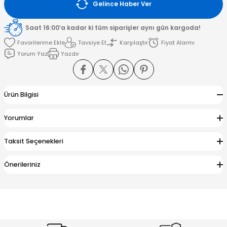
Gelince Haber Ver
amışlar
Saat 16:00’a kadar ki tüm siparişler aynı gün kargoda!
Tavsiye Et
Karşılaştır
Fiyat Alarmı
Yorum Yaz
Yazdır
Ürün Bilgisi
Yorumlar
Taksit Seçenekleri
Önerileriniz