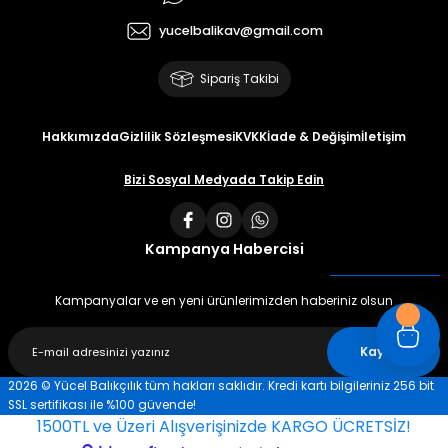
yucelbalikav@gmail.com
Sipariş Takibi
Hakkımızda
Gizlilik Sözleşmesi
KVKK
İade & Değişim
İletişim
Bizi Sosyal Medyada Takip Edin
Kampanya Habercisi
Kampanyalar ve en yeni ürünlerimizden haberiniz olsun
Kaydet
2026 © Yücel Balıkçılık tüm hakları saklıdır. Kredi kartı bilgileriniz 256 bit
SSL sertifikası ile %100 güvende!
1500TL ve Üzeri Alışverişinizde KARGO ÜCRETSİZ!