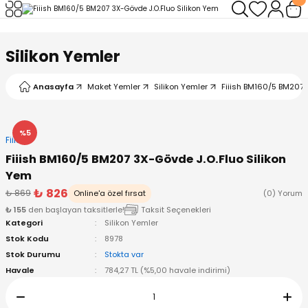
Geri Dön
Geri Dön
Geri Dön
Geri Dön
Geri Dön
Geri Dön
Silikon Yemler
leri
arı
ad - Klips
ler
Anasayfa
Maket Yemler
Silikon Yemler
Fiiish BM160/5 BM207 
ta Makineleri
mışları
 Misinalar
ps/Halka
ler
kineleri
şlar
alar
lar
tleri
%5
Fiiish
Fiiish BM160/5 BM207 3X-Gövde J.O.Fluo Silikon
neleri
 Misinalar
eler
ları
ı & El Feneri
Yem
₺ 826
₺ 869
Online'a özel fırsat
(0) Yorum
eleri
₺ 155
den başlayan taksitlerle!
Taksit Seçenekleri
Kategori
Silikon Yemler
ineleri
g Kamışlar
ler
r
Stok Kodu
8978
Stok Durumu
Stokta var
ineleri
r
r
Havale
784,27 TL (%5,00 havale indirimi)
 Kamışlar
neleri
er