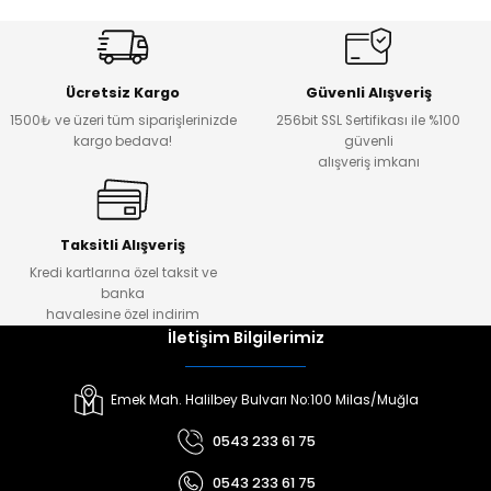
Ücretsiz Kargo
Güvenli Alışveriş
1500₺ ve üzeri tüm siparişlerinizde
256bit SSL Sertifikası ile %100
kargo bedava!
güvenli
alışveriş imkanı
Taksitli Alışveriş
Kredi kartlarına özel taksit ve
banka
havalesine özel indirim
İletişim Bilgilerimiz
Emek Mah. Halilbey Bulvarı No:100 Milas/Muğla
0543 233 61 75
0543 233 61 75