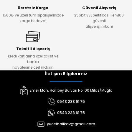
Ücretsiz Kargo
Güvenli Alışveriş
1500₺ ve üzeri tüm siparişlerinizde
256bit SSL Sertifikası ile %100
kargo bedava!
güvenli
alışveriş imkanı
Taksitli Alışveriş
Kredi kartlarına özel taksit ve
banka
havalesine özel indirim
İletişim Bilgilerimiz
Emek Mah. Halilbey Bulvarı No:100 Milas/Muğla
0543 233 61 75
0543 233 61 75
yucelbalikav@gmail.com