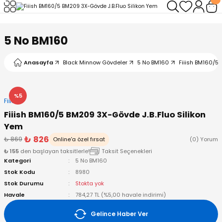
Geri Dön
Geri Dön
Geri Dön
Geri Dön
Geri Dön
Geri Dön
5 No BM160
leri
arı
ad - Klips
ler
Anasayfa
Black Minnow Gövdeler
5 No BM160
Fiiish BM160/5 
ta Makineleri
mışları
 Misinalar
ps/Halka
ler
kineleri
şlar
alar
lar
tleri
%5
Fiiish
Fiiish BM160/5 BM209 3X-Gövde J.B.Fluo Silikon
neleri
 Misinalar
eler
ları
ı & El Feneri
Yem
₺ 826
₺ 869
Online'a özel fırsat
(0) Yorum
eleri
₺ 155
den başlayan taksitlerle!
Taksit Seçenekleri
Kategori
5 No BM160
ineleri
g Kamışlar
ler
r
Stok Kodu
8980
Stok Durumu
Stokta yok
ineleri
r
r
Havale
784,27 TL (%5,00 havale indirimi)
Gelince Haber Ver
 Kamışlar
neleri
er