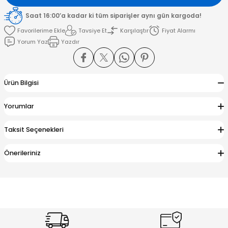
Saat 16:00’a kadar ki tüm siparişler aynı gün kargoda!
amışlar
Tavsiye Et
Karşılaştır
Fiyat Alarmı
Yorum Yaz
Yazdır
Ürün Bilgisi
Yorumlar
Taksit Seçenekleri
Önerileriniz