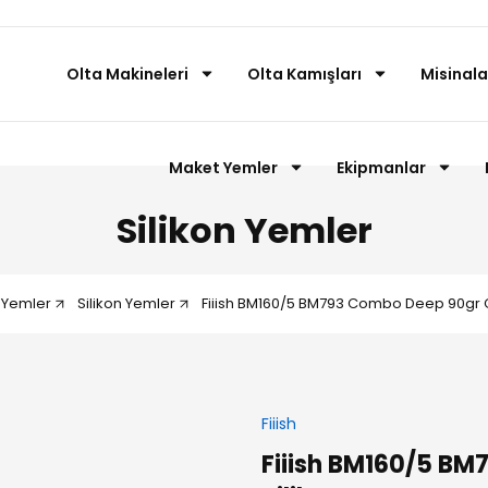
Olta Makineleri
Olta Kamışları
Misinala
Maket Yemler
Ekipmanlar
Silikon Yemler
 Yemler
Silikon Yemler
Fiiish BM160/5 BM793 Combo Deep 90gr 
Fiiish
Fiiish BM160/5 B