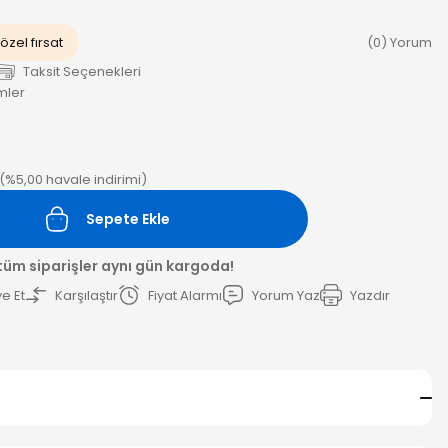
özel fırsat
(0) Yorum
Taksit Seçenekleri
mler
L (%5,00 havale indirimi)
Sepete Ekle
 tüm siparişler aynı gün kargoda!
e Et
Karşılaştır
Fiyat Alarmı
Yorum Yaz
Yazdır