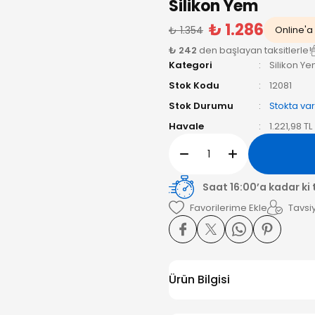
Silikon Yem
₺ 1.286
₺ 1.354
Online'a 
₺ 242
den başlayan taksitlerle!
Kategori
Silikon Ye
Stok Kodu
12081
Stok Durumu
Stokta var
Havale
1.221,98 T
Saat 16:00’a kadar ki
Tavsiy
Ürün Bilgisi