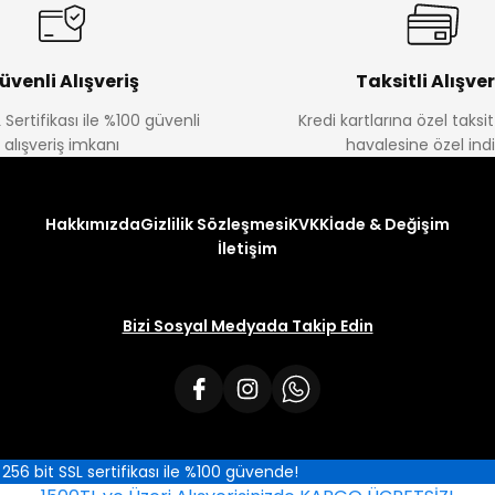
üvenli Alışveriş
Taksitli Alışver
 Sertifikası ile %100 güvenli
Kredi kartlarına özel taks
alışveriş imkanı
havalesine özel ind
Hakkımızda
Gizlilik Sözleşmesi
KVKK
İade & Değişim
İletişim
Bizi Sosyal Medyada Takip Edin
iz 256 bit SSL sertifikası ile %100 güvende!