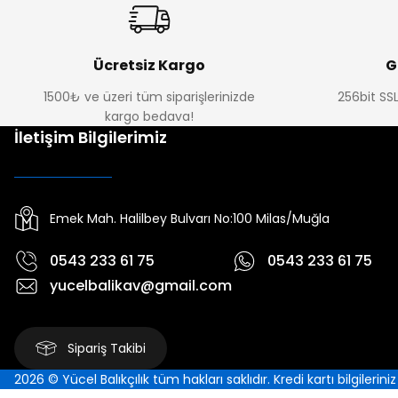
Ücretsiz Kargo
G
1500₺ ve üzeri tüm siparişlerinizde
256bit SSL
kargo bedava!
İletişim Bilgilerimiz
Emek Mah. Halilbey Bulvarı No:100 Milas/Muğla
0543 233 61 75
0543 233 61 75
yucelbalikav@gmail.com
Sipariş Takibi
2026 © Yücel Balıkçılık tüm hakları saklıdır. Kredi kartı bilgilerin