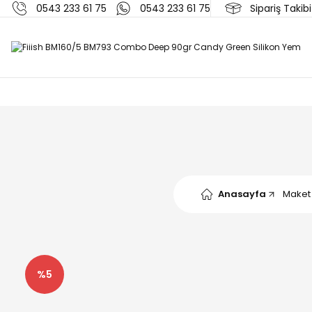
0543 233 61 75
0543 233 61 75
Sipariş Takibi
Anasayfa
Maket
%5