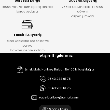
Ücretsiz Kargo
Güvenli Alışveriş
1500₺ ve üzeri tüm siparişlerinizde
256bit SSL Sertifikası ile %100
kargo bedava!
güvenli
alışveriş imkanı
Taksitli Alışveriş
Kredi kartlarına özel taksit ve
banka
havalesine özel indirim
İletişim Bilgilerimiz
Emek Mah. Halilbey Bulvarı No:100 Milas/Muğla
0543 233 61 75
0543 233 61 75
yucelbalikav@gmail.com
Sipariş Takibi