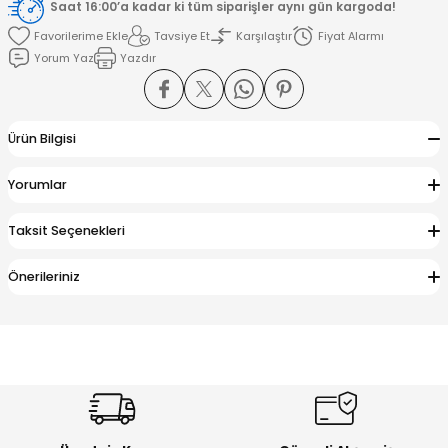
Saat 16:00’a kadar ki tüm siparişler aynı gün kargoda!
Tavsiye Et
Karşılaştır
Fiyat Alarmı
amışlar
Yorum Yaz
Yazdır
Ürün Bilgisi
Yorumlar
Taksit Seçenekleri
Önerileriniz