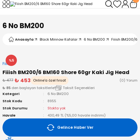
Geri Dön
Geri Dön
Geri Dön
Geri Dön
Geri Dön
Geri Dön
6 No BM200
leri
arı
ad - Klips
ler
Anasayfa
Black Minnow Kafalar
6 No BM200
Fiiish BM200/6 
ta Makineleri
mışları
 Misinalar
ps/Halka
ler
kineleri
şlar
alar
lar
tleri
%5
Fiiish
Fiiish BM200/6 BM160 Shore 60gr Kaki Jig Head
neleri
 Misinalar
eler
ları
ı & El Feneri
₺ 453
₺ 477
Online'a özel fırsat
(0) Yorum
₺ 85
den başlayan taksitlerle!
Taksit Seçenekleri
eleri
Kategori
6 No BM200
Stok Kodu
8955
ineleri
g Kamışlar
ler
r
Stok Durumu
Stokta yok
Havale
430,49 TL (%5,00 havale indirimi)
ineleri
r
r
Gelince Haber Ver
 Kamışlar
neleri
er