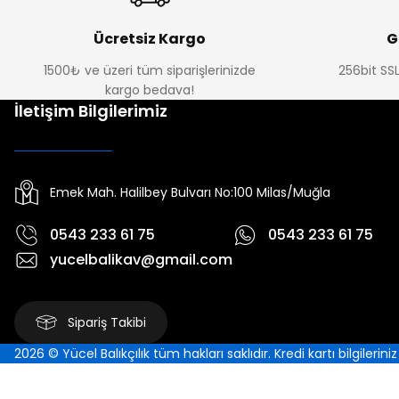
Ücretsiz Kargo
G
1500₺ ve üzeri tüm siparişlerinizde
256bit SSL
kargo bedava!
İletişim Bilgilerimiz
Emek Mah. Halilbey Bulvarı No:100 Milas/Muğla
0543 233 61 75
0543 233 61 75
yucelbalikav@gmail.com
Sipariş Takibi
2026 © Yücel Balıkçılık tüm hakları saklıdır. Kredi kartı bilgilerin