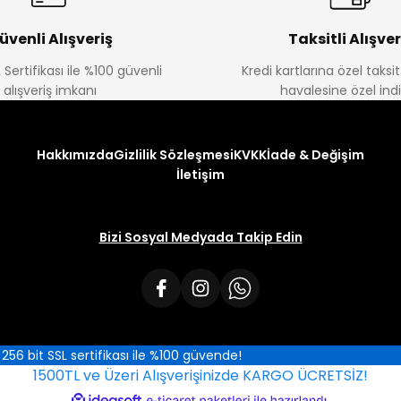
üvenli Alışveriş
Taksitli Alışver
 Sertifikası ile %100 güvenli
Kredi kartlarına özel taks
alışveriş imkanı
havalesine özel ind
Hakkımızda
Gizlilik Sözleşmesi
KVKK
İade & Değişim
İletişim
Bizi Sosyal Medyada Takip Edin
iz 256 bit SSL sertifikası ile %100 güvende!
1500TL ve Üzeri Alışverişinizde KARGO ÜCRETSİZ!
ile
ideasoft
e-