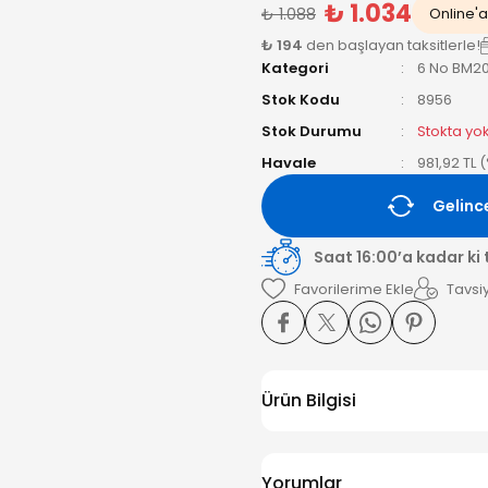
₺ 1.034
₺ 1.088
Online'a 
₺ 194
den başlayan taksitlerle!
Kategori
6 No BM2
Stok Kodu
8956
Stok Durumu
Stokta yo
Havale
981,92 TL 
Gelinc
Saat 16:00’a kadar ki
Tavsiy
Ürün Bilgisi
Yorumlar