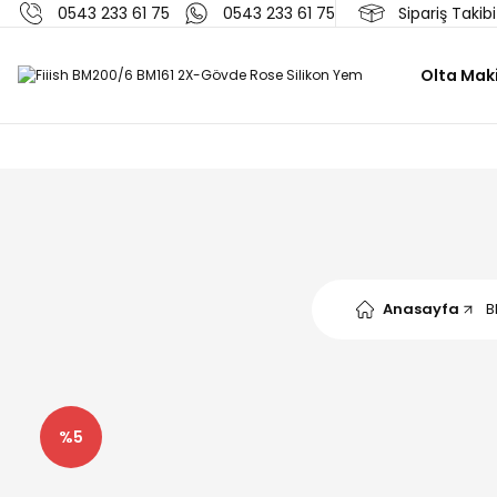
0543 233 61 75
0543 233 61 75
Sipariş Takibi
Olta Maki
Anasayfa
B
%5