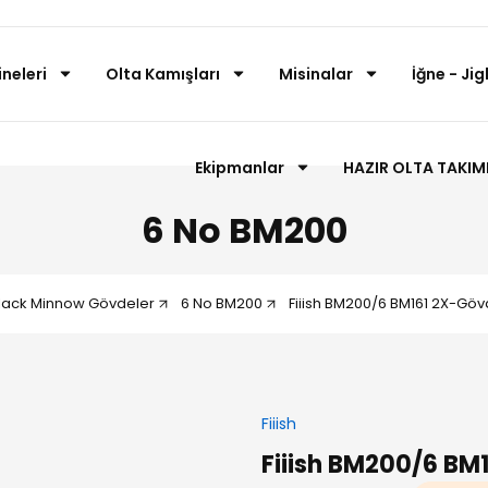
neleri
Olta Kamışları
Misinalar
İğne - Jig
Ekipmanlar
HAZIR OLTA TAKIM
6 No BM200
lack Minnow Gövdeler
6 No BM200
Fiiish BM200/6 BM161 2X-Göv
Fiiish
Fiiish BM200/6 BM