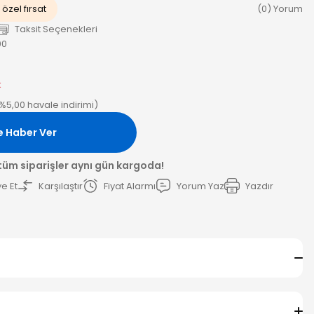
özel fırsat
(0) Yorum
Taksit Seçenekleri
00
k
(%5,00 havale indirimi)
e Haber Ver
 tüm siparişler aynı gün kargoda!
e Et
Karşılaştır
Fiyat Alarmı
Yorum Yaz
Yazdır