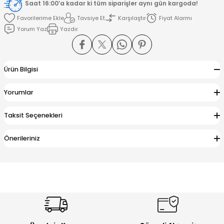
Saat 16:00’a kadar ki tüm siparişler aynı gün kargoda!
Tavsiye Et
Karşılaştır
Fiyat Alarmı
amışlar
Yorum Yaz
Yazdır
Ürün Bilgisi
Yorumlar
Taksit Seçenekleri
Önerileriniz