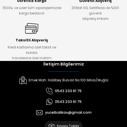
Ücretsiz Kargo
Güvenli Alışveriş
1500₺ ve üzeri tüm siparişlerinizde
256bit SSL Sertifikası ile %100
kargo bedava!
güvenli
alışveriş imkanı
Taksitli Alışveriş
Kredi kartlarına özel taksit ve
banka
havalesine özel indirim
İletişim Bilgilerimiz
Emek Mah. Halilbey Bulvarı No:100 Milas/Muğla
0543 233 61 75
0543 233 61 75
yucelbalikav@gmail.com
Sipariş Takibi