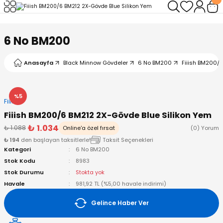
Geri Dön
Geri Dön
Geri Dön
Geri Dön
Geri Dön
Geri Dön
6 No BM200
leri
arı
ad - Klips
ler
Anasayfa
Black Minnow Gövdeler
6 No BM200
Fiiish BM200/
ta Makineleri
mışları
 Misinalar
ps/Halka
ler
kineleri
şlar
alar
lar
tleri
%5
Fiiish
Fiiish BM200/6 BM212 2X-Gövde Blue Silikon Yem
neleri
 Misinalar
eler
ları
ı & El Feneri
₺ 1.034
₺ 1.088
Online'a özel fırsat
(0) Yorum
₺ 194
den başlayan taksitlerle!
Taksit Seçenekleri
eleri
Kategori
6 No BM200
Stok Kodu
8983
ineleri
g Kamışlar
ler
r
Stok Durumu
Stokta yok
Havale
981,92 TL (%5,00 havale indirimi)
ineleri
r
r
Gelince Haber Ver
 Kamışlar
neleri
er