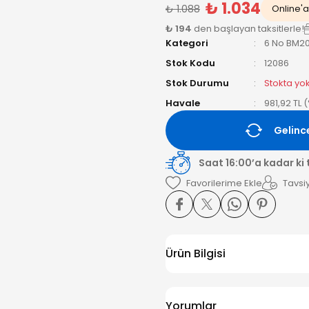
₺ 1.034
₺ 1.088
Online'a 
₺ 194
den başlayan taksitlerle!
Kategori
6 No BM2
Stok Kodu
12086
Stok Durumu
Stokta yo
Havale
981,92 TL 
Gelinc
Saat 16:00’a kadar ki
Tavsiy
Ürün Bilgisi
Yorumlar