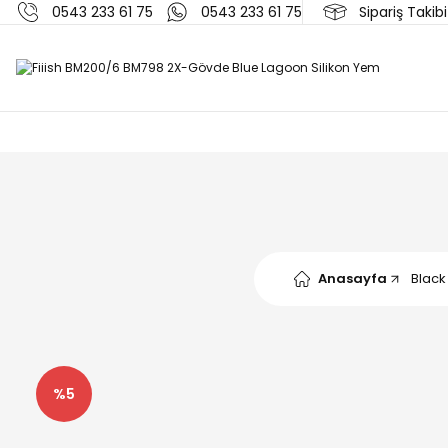
0543 233 61 75
0543 233 61 75
Sipariş Takibi
Anasayfa
Black
%5