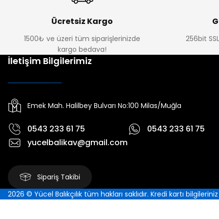
Ücretsiz Kargo
G
1500₺ ve üzeri tüm siparişlerinizde
256bit SSL
kargo bedava!
İletişim Bilgilerimiz
Emek Mah. Halilbey Bulvarı No:100 Milas/Muğla
0543 233 61 75
0543 233 61 75
yucelbalikav@gmail.com
Sipariş Takibi
2026 © Yücel Balıkçılık tüm hakları saklıdır. Kredi kartı bilgilerin