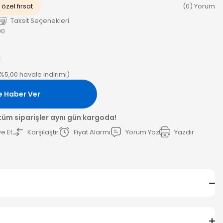
özel fırsat
(0) Yorum
Taksit Seçenekleri
00
k
(%5,00 havale indirimi)
e Haber Ver
 tüm siparişler aynı gün kargoda!
e Et
Karşılaştır
Fiyat Alarmı
Yorum Yaz
Yazdır