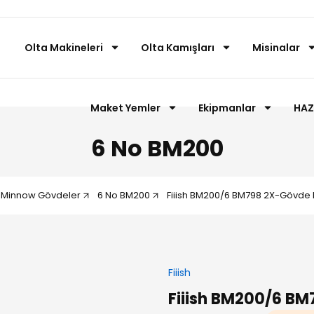
Olta Makineleri
Olta Kamışları
Misinalar
Maket Yemler
Ekipmanlar
HAZ
6 No BM200
 Minnow Gövdeler
6 No BM200
Fiiish BM200/6 BM798 2X-Gövde 
Fiiish
Fiiish BM200/6 BM