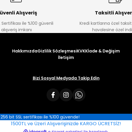
üvenli Alışveriş
Taksitli Alışver
 Sertifikası ile %100 güvenli
Kredi kartlarına özel taks
alışveriş imkanı
havalesine özel ind
Hakkımızda
Gizlilik Sözleşmesi
KVKK
İade & Değişim
İletişim
Bizi Sosyal Medyada Takip Edin
iz 256 bit SSL sertifikası ile %100 güvende!
1500TL ve Üzeri Alışverişinizde KARGO ÜCRETSİZ!
ile
ideasoft
e-