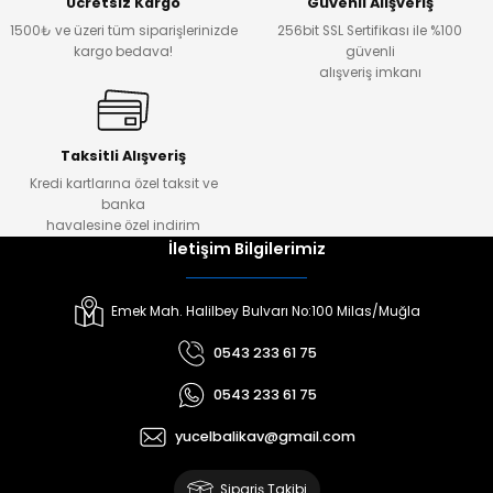
Ücretsiz Kargo
Güvenli Alışveriş
1500₺ ve üzeri tüm siparişlerinizde
256bit SSL Sertifikası ile %100
kargo bedava!
güvenli
alışveriş imkanı
Taksitli Alışveriş
Kredi kartlarına özel taksit ve
banka
havalesine özel indirim
İletişim Bilgilerimiz
Emek Mah. Halilbey Bulvarı No:100 Milas/Muğla
0543 233 61 75
0543 233 61 75
yucelbalikav@gmail.com
Sipariş Takibi