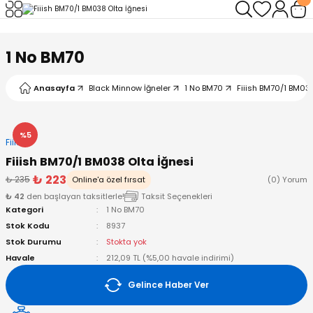
Geri Dön
Geri Dön
Geri Dön
Geri Dön
Geri Dön
Geri Dön
1 No BM70
leri
arı
ad - Klips
ler
Anasayfa
Black Minnow İğneler
1 No BM70
Fiiish BM70/1 BM038
ta Makineleri
mışları
 Misinalar
ps/Halka
ler
kineleri
şlar
alar
lar
tleri
%5
Fiiish
Fiiish BM70/1 BM038 Olta İğnesi
neleri
 Misinalar
eler
ları
ı & El Feneri
₺ 223
₺ 235
Online'a özel fırsat
(0) Yorum
₺ 42
den başlayan taksitlerle!
Taksit Seçenekleri
eleri
Kategori
1 No BM70
Stok Kodu
8937
ineleri
g Kamışlar
ler
r
Stok Durumu
Stokta yok
Havale
212,09 TL (%5,00 havale indirimi)
ineleri
r
r
Gelince Haber Ver
 Kamışlar
neleri
er