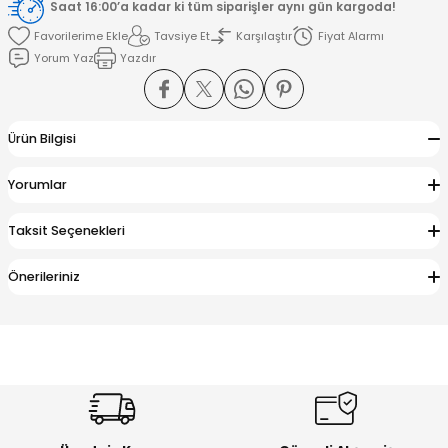
Saat 16:00’a kadar ki tüm siparişler aynı gün kargoda!
Tavsiye Et
Karşılaştır
Fiyat Alarmı
amışlar
Yorum Yaz
Yazdır
Ürün Bilgisi
Yorumlar
Taksit Seçenekleri
Önerileriniz