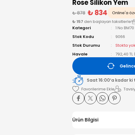
Rose Silikon Yem
₺ 834
₺ 878
Online'a öze
₺ 157
den başlayan taksitlerle!
Kategori
1 No BM70
Stok Kodu
9066
Stok Durumu
Stokta yo
Havale
792,40 TL 
Gelinc
Saat 16:00’a kadar ki
Tavsiy
Ürün Bilgisi