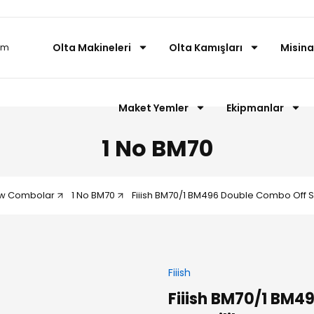
Olta Makineleri
Olta Kamışları
Misina
Maket Yemler
Ekipmanlar
1 No BM70
ow Combolar
1 No BM70
Fiiish BM70/1 BM496 Double Combo Off S
Fiiish
Fiiish BM70/1 BM4