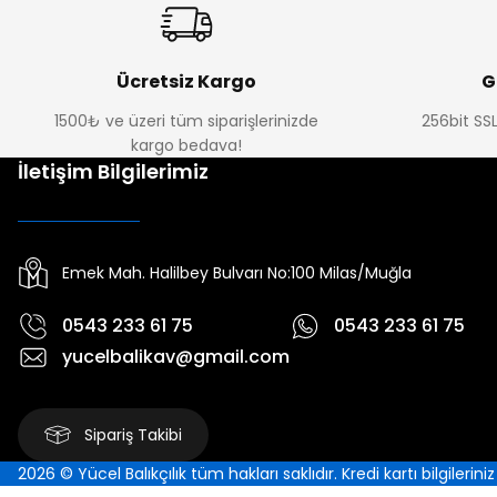
Ücretsiz Kargo
G
1500₺ ve üzeri tüm siparişlerinizde
256bit SSL
kargo bedava!
İletişim Bilgilerimiz
Emek Mah. Halilbey Bulvarı No:100 Milas/Muğla
0543 233 61 75
0543 233 61 75
yucelbalikav@gmail.com
Sipariş Takibi
2026 © Yücel Balıkçılık tüm hakları saklıdır. Kredi kartı bilgilerin