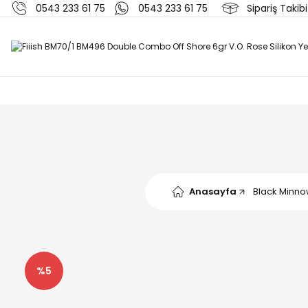
0543 233 61 75
0543 233 61 75
Sipariş Takibi
Anasayfa
Black Minn
%5