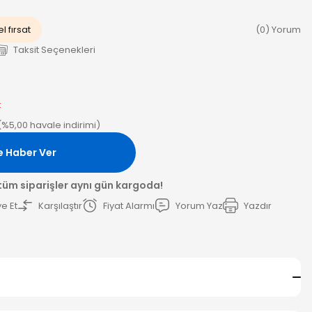
l fırsat
(0) Yorum
Taksit Seçenekleri
k
(%5,00 havale indirimi)
e Haber Ver
 tüm siparişler aynı gün kargoda!
e Et
Karşılaştır
Fiyat Alarmı
Yorum Yaz
Yazdır