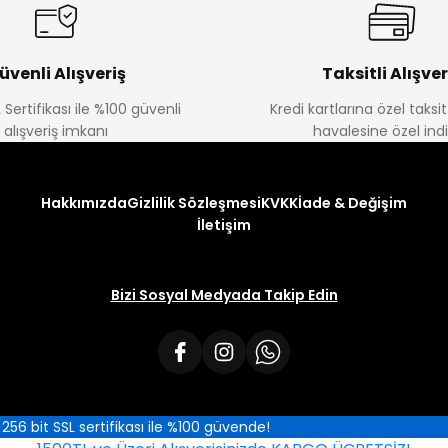
üvenli Alışveriş
Taksitli Alışver
 Sertifikası ile %100 güvenli
Kredi kartlarına özel taks
alışveriş imkanı
havalesine özel ind
Hakkımızda
Gizlilik Sözleşmesi
KVKK
İade & Değişim
İletişim
Bizi Sosyal Medyada Takip Edin
iz 256 bit SSL sertifikası ile %100 güvende!