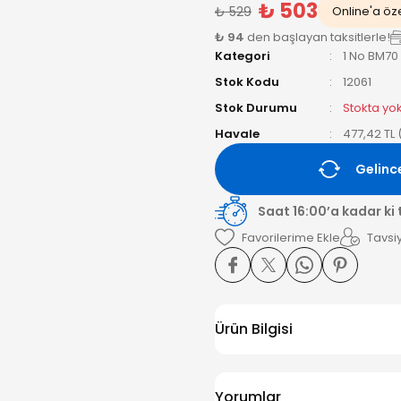
₺ 503
₺ 529
Online'a öze
₺ 94
den başlayan taksitlerle!
Kategori
1 No BM70
Stok Kodu
12061
Stok Durumu
Stokta yo
Havale
477,42 TL 
Gelinc
Saat 16:00’a kadar ki
Tavsiy
Ürün Bilgisi
Yorumlar