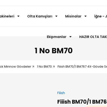
akineleri
Olta Kamışları
Misinalar
İğne - 
Ekipmanlar
HAZIR OLTA TAK
1 No BM70
ack Minnow Gövdeler
1 No BM70
Fiiish BM70/1 BM767 4X-Gövde S
Fiiish
Fiiish BM70/1 BM7