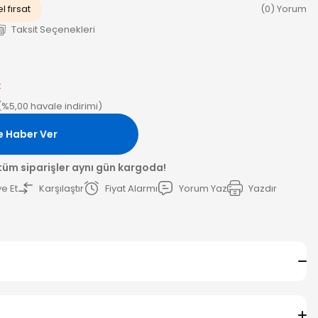
l fırsat
(0) Yorum
Taksit Seçenekleri
k
(%5,00 havale indirimi)
e Haber Ver
 tüm siparişler aynı gün kargoda!
e Et
Karşılaştır
Fiyat Alarmı
Yorum Yaz
Yazdır