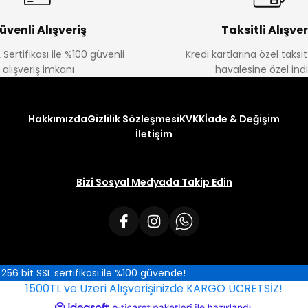
üvenli Alışveriş
Taksitli Alışver
 Sertifikası ile %100 güvenli
Kredi kartlarına özel taks
alışveriş imkanı
havalesine özel ind
Hakkımızda
Gizlilik Sözleşmesi
KVKK
İade & Değişim
İletişim
Bizi Sosyal Medyada Takip Edin
iz 256 bit SSL sertifikası ile %100 güvende!
1500TL ve Üzeri Alışverişinizde KARGO ÜCRETSİZ!
ile
ideasoft
e-