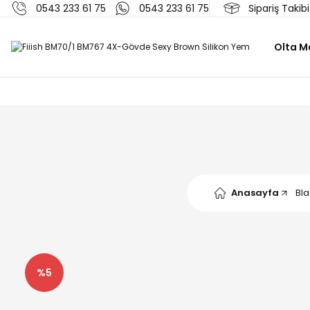
0543 233 61 75
0543 233 61 75
Sipariş Takibi
Olta M
Anasayfa
Bl
%5