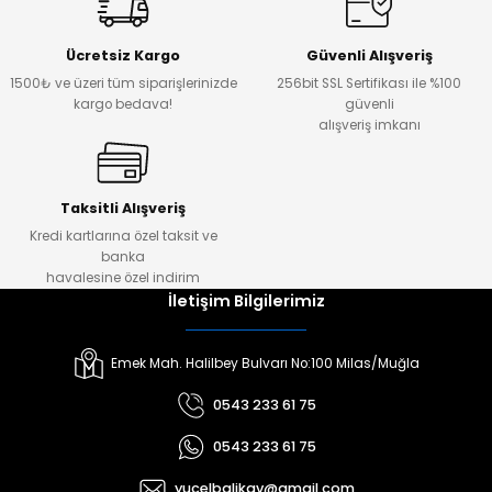
Ücretsiz Kargo
Güvenli Alışveriş
1500₺ ve üzeri tüm siparişlerinizde
256bit SSL Sertifikası ile %100
kargo bedava!
güvenli
alışveriş imkanı
Taksitli Alışveriş
Kredi kartlarına özel taksit ve
banka
havalesine özel indirim
İletişim Bilgilerimiz
Emek Mah. Halilbey Bulvarı No:100 Milas/Muğla
0543 233 61 75
0543 233 61 75
yucelbalikav@gmail.com