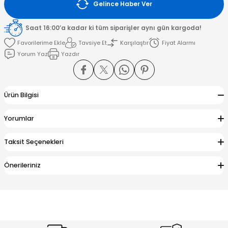
Gelince Haber Ver
amışlar
Saat 16:00’a kadar ki tüm siparişler aynı gün kargoda!
Tavsiye Et
Karşılaştır
Fiyat Alarmı
Yorum Yaz
Yazdır
Ürün Bilgisi
Yorumlar
Taksit Seçenekleri
Önerileriniz