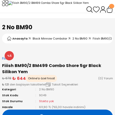
Geri Dön
Geri Dön
Geri Dön
Geri Dön
Geri Dön
Geri Dön
leri
arı
ad - Klips
ler
2 No BM90
ta Makineleri
mışları
 Misinalar
ps/Halka
ler
Anasayfa
Black Minnow Combolar
2 No BM90
Fiiish BM90/2 
kineleri
şlar
alar
lar
tleri
%5
Fiiish
neleri
 Misinalar
eler
ları
ı & El Feneri
Fiiish BM90/2 BM499 Combo Shore 5gr Black
Silikon Yem
eleri
₺ 644
₺ 678
Online'a özel fırsat
(0) Yorum
₺ 121
den başlayan taksitlerle!
Taksit Seçenekleri
ineleri
g Kamışlar
ler
r
Kategori
2 No BM90
Stok Kodu
9049
ineleri
r
r
Stok Durumu
Stokta yok
Havale
611,90 TL (%5,00 havale indirimi)
 Kamışlar
neleri
er