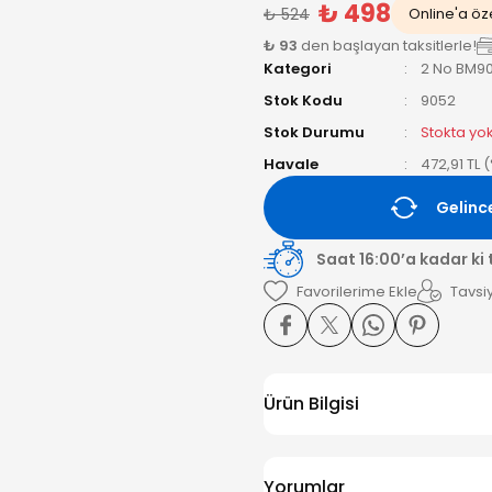
₺ 498
₺ 524
Online'a öze
₺ 93
den başlayan taksitlerle!
Kategori
2 No BM9
Stok Kodu
9052
Stok Durumu
Stokta yo
Havale
472,91 TL 
Gelinc
Saat 16:00’a kadar ki
Tavsiy
Ürün Bilgisi
Yorumlar