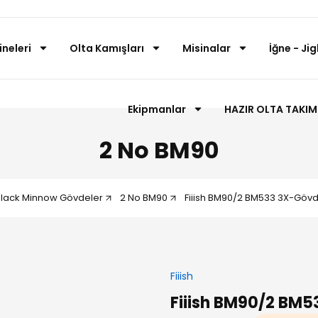
neleri
Olta Kamışları
Misinalar
İğne - Ji
Ekipmanlar
HAZIR OLTA TAKIM
2 No BM90
Black Minnow Gövdeler
2 No BM90
Fiiish BM90/2 BM533 3X-Gövd
Fiiish
Fiiish BM90/2 BM5