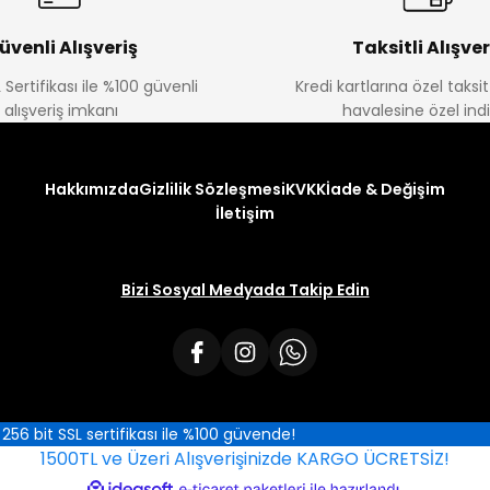
üvenli Alışveriş
Taksitli Alışver
 Sertifikası ile %100 güvenli
Kredi kartlarına özel taks
alışveriş imkanı
havalesine özel ind
Hakkımızda
Gizlilik Sözleşmesi
KVKK
İade & Değişim
İletişim
Bizi Sosyal Medyada Takip Edin
iz 256 bit SSL sertifikası ile %100 güvende!
1500TL ve Üzeri Alışverişinizde KARGO ÜCRETSİZ!
ile
ideasoft
e-