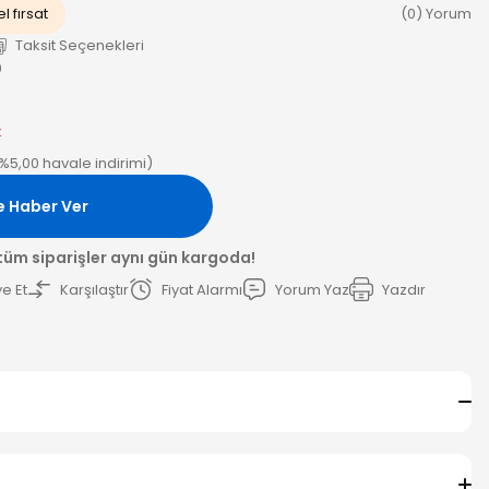
l fırsat
(0) Yorum
Taksit Seçenekleri
0
k
(%5,00 havale indirimi)
e Haber Ver
 tüm siparişler aynı gün kargoda!
e Et
Karşılaştır
Fiyat Alarmı
Yorum Yaz
Yazdır