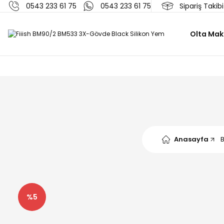
0543 233 61 75
0543 233 61 75
Sipariş Takibi
Olta Maki
Anasayfa
%5