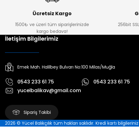
Ücretsiz Kargo
G
1500₺ ve üzeri tüm siparişlerinizde
256bit SSL
kargo bedava!
İletişim Bilgilerimiz
Emek Mah. Halilbey Bulvarı No:100 Milas/Muğla
0543 233 61 75
0543 233 61 75
yucelbalikav@gmail.com
Sipariş Takibi
2026 © Yücel Balıkçılık tüm hakları saklıdır. Kredi kartı bilgilerin