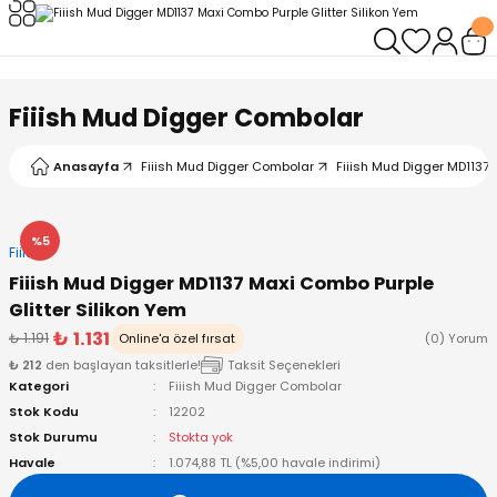
Geri Dön
Geri Dön
Geri Dön
Geri Dön
Geri Dön
Geri Dön
leri
arı
ad - Klips
ler
Fiiish Mud Digger Combolar
ta Makineleri
mışları
 Misinalar
ps/Halka
ler
Anasayfa
Fiiish Mud Digger Combolar
Fiiish Mud Digger MD1137 
kineleri
şlar
alar
lar
tleri
%5
Fiiish
neleri
 Misinalar
eler
ları
ı & El Feneri
Fiiish Mud Digger MD1137 Maxi Combo Purple
Glitter Silikon Yem
eleri
₺ 1.131
₺ 1.191
Online'a özel fırsat
(0) Yorum
₺ 212
den başlayan taksitlerle!
Taksit Seçenekleri
ineleri
g Kamışlar
ler
r
Kategori
Fiiish Mud Digger Combolar
Stok Kodu
12202
ineleri
r
r
Stok Durumu
Stokta yok
Havale
1.074,88 TL (%5,00 havale indirimi)
 Kamışlar
neleri
er