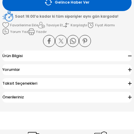
Gelince Haber Ver
amışlar
Saat 16:00’a kadar ki tüm siparişler aynı gün kargoda!
Tavsiye Et
Karşılaştır
Fiyat Alarmı
Yorum Yaz
Yazdır
Ürün Bilgisi
Yorumlar
Taksit Seçenekleri
Önerileriniz