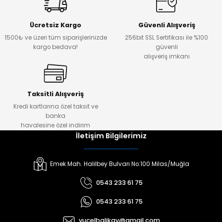
Ücretsiz Kargo
Güvenli Alışveriş
1500₺ ve üzeri tüm siparişlerinizde
256bit SSL Sertifikası ile %100
kargo bedava!
güvenli
alışveriş imkanı
Taksitli Alışveriş
Kredi kartlarına özel taksit ve
banka
havalesine özel indirim
İletişim Bilgilerimiz
Emek Mah. Halilbey Bulvarı No:100 Milas/Muğla
0543 233 61 75
0543 233 61 75
yucelbalikav@gmail.com