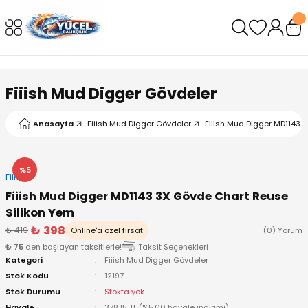
Geri Dön
Geri Dön
Geri Dön
Geri Dön
Geri Dön
Geri Dön
leri
arı
ad - Klips
ler
Fiiish Mud Digger Gövdeler
ta Makineleri
mışları
 Misinalar
ps/Halka
ler
Anasayfa
Fiiish Mud Digger Gövdeler
Fiiish Mud Digger MD1143 
kineleri
şlar
alar
lar
tleri
neleri
 Misinalar
eler
ları
ı & El Feneri
%5
Fiiish
Fiiish Mud Digger MD1143 3X Gövde Chart Reuse
eleri
Silikon Yem
₺ 398
₺ 419
Online'a özel fırsat
(0) Yorum
ineleri
g Kamışlar
ler
r
₺ 75
den başlayan taksitlerle!
Taksit Seçenekleri
Kategori
Fiiish Mud Digger Gövdeler
ineleri
r
r
Stok Kodu
12197
Stok Durumu
Stokta yok
 Kamışlar
neleri
er
Havale
378,15 TL (%5,00 havale indirimi)