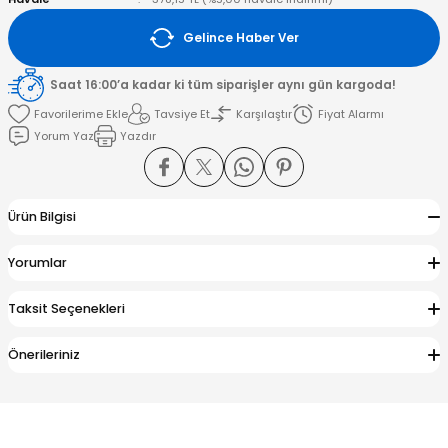
Gelince Haber Ver
amışlar
Saat 16:00’a kadar ki tüm siparişler aynı gün kargoda!
Tavsiye Et
Karşılaştır
Fiyat Alarmı
Yorum Yaz
Yazdır
Ürün Bilgisi
Yorumlar
Taksit Seçenekleri
Önerileriniz