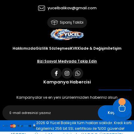
yucelbalikav@gmail.com
Sipariş Takibi
Hakkımızda
Gizlilik Sözleşmesi
KVKK
İade & Değişim
İletişim
Bizi Sosyal Medyada Takip Edin
Kampanya Habercisi
Kampanyalar ve en yeni ürünlerimizden haberiniz olsun
Kaydet
2026 © Yücel Balıkçılık tüm hakları saklıdır. Kredi kartı
bilgileriniz 256 bit SSL sertifikası ile %100 güvende!