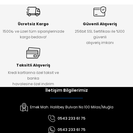
Ücretsiz Kargo
Güvenli Alışveriş
1500₺ ve üzeri tüm siparişlerinizde
256bit SSL Sertifikası ile %100
kargo bedava!
güvenli
alışveriş imkanı
Taksitli Alışveriş
Kredi kartlarına özel taksit ve
banka
havalesine özel indirim
İletişim Bilgilerimiz
Emek Mah. Halilbey Bulvarı No:100 Milas/Muğla
0543 233 61 75
0543 233 61 75