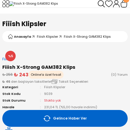
Geri Dön
Geri Dön
Geri Dön
Geri Dön
Geri Dön
Geri Dön
Fiiish Klipsler
leri
arı
ad - Klips
ler
Anasayfa
Fiiish Klipsler
Fiiish X-Strong GAM382 Klips
ta Makineleri
mışları
 Misinalar
ps/Halka
ler
kineleri
şlar
alar
lar
tleri
%5
Fiiish
Fiiish X-Strong GAM382 Klips
neleri
 Misinalar
eler
ları
ı & El Feneri
₺ 243
₺ 256
Online'a özel fırsat
(0) Yorum
₺ 46
den başlayan taksitlerle!
Taksit Seçenekleri
eleri
Kategori
Fiiish Klipsler
Stok Kodu
9039
ineleri
g Kamışlar
ler
r
Stok Durumu
Stokta yok
Havale
231,04 TL (%5,00 havale indirimi)
ineleri
r
r
Gelince Haber Ver
 Kamışlar
neleri
er