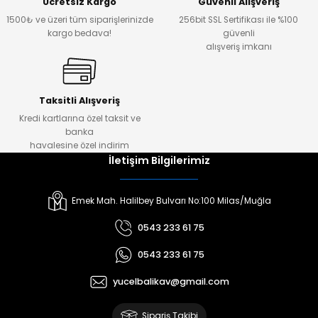
Ücretsiz Kargo
Güvenli Alışveriş
1500₺ ve üzeri tüm siparişlerinizde
256bit SSL Sertifikası ile %100
kargo bedava!
güvenli
alışveriş imkanı
Taksitli Alışveriş
Kredi kartlarına özel taksit ve
banka
havalesine özel indirim
İletişim Bilgilerimiz
Emek Mah. Halilbey Bulvarı No:100 Milas/Muğla
0543 233 61 75
0543 233 61 75
yucelbalikav@gmail.com
Sipariş Takibi