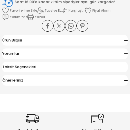
Saat 16:00’a kadar ki tüm siparişler aynı gün kargoda!
Tavsiye Et
Karşılaştır
Fiyat Alarmı
amışlar
Yorum Yaz
Yazdır
Ürün Bilgisi
Yorumlar
Taksit Seçenekleri
Önerileriniz