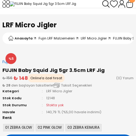
Geri Dön
Geri Dön
Geri Dön
Geri Dön
Geri Dön
Geri Dön
LRF Micro Jigler
leri
arı
ad - Klips
ler
Anasayfa
Fujin LRF Malzemeleri
LRF Micro Jigler
FUJIN Baby Sq
ta Makineleri
mışları
 Misinalar
ps/Halka
ler
kineleri
şlar
alar
lar
tleri
%5
Fujin
FUJIN Baby Squid Jig 5gr 3.5cm LRF Jig
neleri
 Misinalar
eler
ları
ı & El Feneri
₺ 148
₺ 156
Online'a özel fırsat
(0) Yorum
₺ 28
den başlayan taksitlerle!
Taksit Seçenekleri
eleri
Kategori
LRF Micro Jigler
Stok Kodu
12148
ineleri
g Kamışlar
ler
r
Stok Durumu
Stokta yok
Havale
140,79 TL (%5,00 havale indirimi)
Renk
ineleri
r
r
01 ZEBRA GLOW
02 PINK GLOW
03 ZEBRA KEIMURA
 Kamışlar
neleri
er