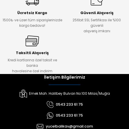
Ücretsiz Kargo
Güvenli Alışveriş
1500₺ ve üzeri tüm siparişlerinizde
256bit SSL Sertifikası ile %100
kargo bedava!
güvenli
alışveriş imkanı
Taksitli Alışveriş
Kredi kartlarına özel taksit ve
banka
havalesine özel indirim
İletişim Bilgilerimiz
Emek Mah. Halilbey Bulvarı No:100 Milas/Muğla
0543 233 61 75
0543 233 61 75
yucelbalikav@gmail.com