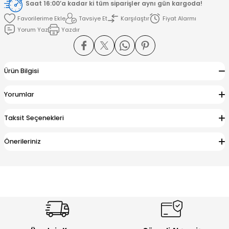
Saat 16:00’a kadar ki tüm siparişler aynı gün kargoda!
Tavsiye Et
Karşılaştır
Fiyat Alarmı
amışlar
Yorum Yaz
Yazdır
Ürün Bilgisi
Yorumlar
Taksit Seçenekleri
Önerileriniz