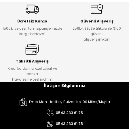
Ücretsiz Kargo
Güvenli Alışveriş
1500₺ ve üzeri tüm siparişlerinizde
256bit SSL Sertifikası ile %100
kargo bedava!
güvenli
alışveriş imkanı
Taksitli Alışveriş
Kredi kartlarına özel taksit ve
banka
havalesine özel indirim
İletişim Bilgilerimiz
Emek Mah. Halilbey Bulvarı No:100 Milas/Muğla
0543 233 61 75
0543 233 61 75