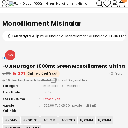
Geri Dön
Geri Dön
Geri Dön
Geri Dön
Geri Dön
Geri Dön
Monofilament Misinalar
leri
arı
ad - Klips
ler
Anasayfa
İp ve Misinalar
Monofilament Misinalar
FUJIN Drag
ta Makineleri
mışları
 Misinalar
ps/Halka
ler
kineleri
şlar
alar
lar
tleri
%5
Fujin
FUJIN Dragon 1000mt Green Monofilament Misina
neleri
 Misinalar
eler
ları
ı & El Feneri
₺ 371
₺ 391
Online'a özel fırsat
(0) Yorum
₺ 70
den başlayan taksitlerle!
Taksit Seçenekleri
eleri
Kategori
Monofilament Misinalar
Stok Kodu
12134
ineleri
g Kamışlar
ler
r
Stok Durumu
Stokta yok
Havale
352,88 TL (%5,00 havale indirimi)
Kalınlık
ineleri
r
r
0,25MM
0,28mm
0,30MM
0,33mm
0,35MM
0,38MM
 Kamışlar
neleri
er