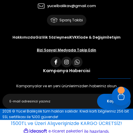
yucelbalikav@gmail.com
Sipariş Takibi
Hakkımızda
Gizlilik Sözleşmesi
KVKK
İade & Değişim
İletişim
Bizi Sosyal Medyada Takip Edin
Kampanya Habercisi
Kampanyalar ve en yeni ürünlerimizden haberiniz olsun
Kaydet
2026 © Yücel Balıkçılık tüm hakları saklıdır. Kredi kartı bilgileriniz 256 bit
SSL sertifikası ile %100 güvende!
1500TL ve Üzeri Alışverişinizde KARGO ÜCRETSİZ!
ideasoft
ile
e-