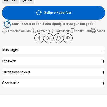
0,40 mm
0,45MM
amışlar
Gelince Haber Ver
Saat 16:00’a kadar ki tüm siparişler aynı gün kargoda!
Tavsiye Et
Karşılaştır
Yorum Yaz
Yazdır
Ürün Bilgisi
Yorumlar
Taksit Seçenekleri
Önerileriniz