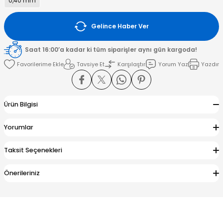
0,40 mm
amışlar
Gelince Haber Ver
Saat 16:00’a kadar ki tüm siparişler aynı gün kargoda!
Tavsiye Et
Karşılaştır
Yorum Yaz
Yazdır
Ürün Bilgisi
Yorumlar
Taksit Seçenekleri
Önerileriniz