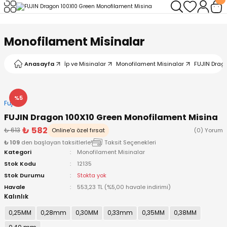
Geri Dön
Geri Dön
Geri Dön
Geri Dön
Geri Dön
Geri Dön
Monofilament Misinalar
leri
arı
ad - Klips
ler
Anasayfa
İp ve Misinalar
Monofilament Misinalar
FUJIN Drag
ta Makineleri
mışları
 Misinalar
ps/Halka
ler
kineleri
şlar
alar
lar
tleri
%5
Fujin
FUJIN Dragon 100X10 Green Monofilament Misina
neleri
 Misinalar
eler
ları
ı & El Feneri
₺ 582
₺ 613
Online'a özel fırsat
(0) Yorum
₺ 109
den başlayan taksitlerle!
Taksit Seçenekleri
eleri
Kategori
Monofilament Misinalar
Stok Kodu
12135
ineleri
g Kamışlar
ler
r
Stok Durumu
Stokta yok
Havale
553,23 TL (%5,00 havale indirimi)
Kalınlık
ineleri
r
r
0,25MM
0,28mm
0,30MM
0,33mm
0,35MM
0,38MM
 Kamışlar
neleri
er