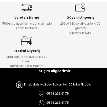
Ücretsiz Kargo
Güvenli Alışveriş
1500₺ ve üzeri tüm siparişlerinizde
256bit SSL Sertifikası ile %100
kargo bedava!
güvenli
alışveriş imkanı
Taksitli Alışveriş
Kredi kartlarına özel taksit ve
banka
havalesine özel indirim
İletişim Bilgilerimiz
Emek Mah. Halilbey Bulvarı No:100 Milas/Muğla
0543 233 61 75
0543 233 61 75