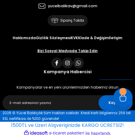
yucelbalikav@gmail.com
Sipariş Takibi
Hakkımızda
Gizlilik Sözleşmesi
KVKK
İade & Değişim
İletişim
Bizi Sosyal Medyada Takip Edin
Kampanya Habercisi
Kampanyalar ve en yeni ürünlerimizden haberiniz olsun
Kaydet
2026 © Yücel Balıkçılık tüm hakları saklıdır. Kredi kartı bilgileriniz 256 bit
SSL sertifikası ile %100 güvende!
1500TL ve Üzeri Alışverişinizde KARGO ÜCRETSİZ!
ideasoft
ile
e-