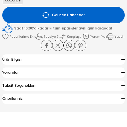
XXXLarge
amışlar
Gelince Haber Ver
Saat 16:00’a kadar ki tüm siparişler aynı gün kargoda!
Tavsiye Et
Karşılaştır
Yorum Yaz
Yazdır
Ürün Bilgisi
Yorumlar
Taksit Seçenekleri
Önerileriniz