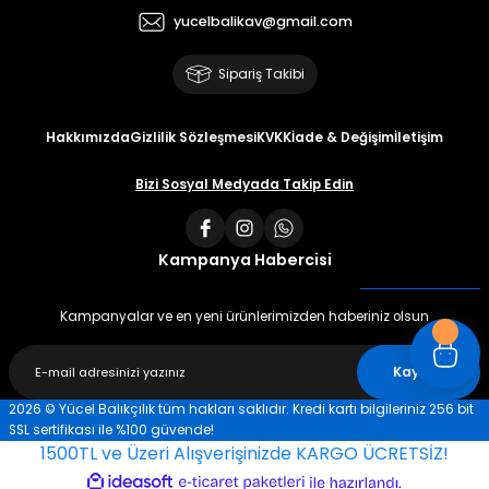
yucelbalikav@gmail.com
Sipariş Takibi
Hakkımızda
Gizlilik Sözleşmesi
KVKK
İade & Değişim
İletişim
Bizi Sosyal Medyada Takip Edin
Kampanya Habercisi
Kampanyalar ve en yeni ürünlerimizden haberiniz olsun
Kaydet
2026 © Yücel Balıkçılık tüm hakları saklıdır. Kredi kartı bilgileriniz 256 bit
SSL sertifikası ile %100 güvende!
1500TL ve Üzeri Alışverişinizde KARGO ÜCRETSİZ!
ideasoft
ile
e-