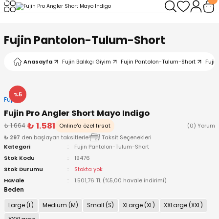
Geri Dön
Geri Dön
Geri Dön
Geri Dön
Geri Dön
Geri Dön
Fujin Pantolon-Tulum-Short
leri
arı
ad - Klips
ler
Anasayfa
Fujin Balıkçı Giyim
Fujin Pantolon-Tulum-Short
Fujin
ta Makineleri
mışları
 Misinalar
ps/Halka
ler
kineleri
şlar
alar
lar
tleri
%5
Fujin
Fujin Pro Angler Short Mayo Indigo
neleri
 Misinalar
eler
ları
ı & El Feneri
₺ 1.581
₺ 1.664
Online'a özel fırsat
(0) Yorum
₺ 297
den başlayan taksitlerle!
Taksit Seçenekleri
eleri
Kategori
Fujin Pantolon-Tulum-Short
Stok Kodu
19476
ineleri
g Kamışlar
ler
r
Stok Durumu
Stokta yok
Havale
1.501,76 TL (%5,00 havale indirimi)
Beden
ineleri
r
r
Large (L)
Medium (M)
Small (S)
XLarge (XL)
XXLarge (XXL)
 Kamışlar
neleri
er