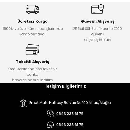
Ücretsiz Kargo
Güvenli Alışveriş
1500₺ ve üzeri tüm siparişlerinizde
256bit SSL Sertifikası ile %100
kargo bedava!
güvenli
alışveriş imkanı
Taksitli Alışveriş
Kredi kartlarına özel taksit ve
banka
havalesine özel indirim
İletişim Bilgilerimiz
Emek Mah. Halilbey Bulvarı No:100 Milas/Muğla
0543 233 61 75
0543 233 61 75