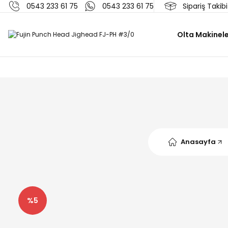
0543 233 61 75
0543 233 61 75
Sipariş Takibi
Olta Makinele
Anasayfa
%5