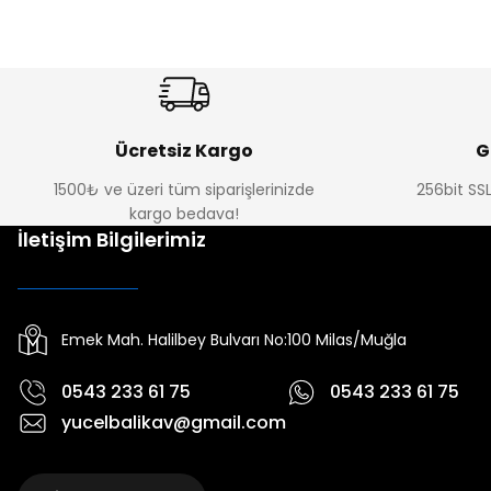
Ücretsiz Kargo
G
1500₺ ve üzeri tüm siparişlerinizde
256bit SSL
kargo bedava!
İletişim Bilgilerimiz
Emek Mah. Halilbey Bulvarı No:100 Milas/Muğla
0543 233 61 75
0543 233 61 75
yucelbalikav@gmail.com