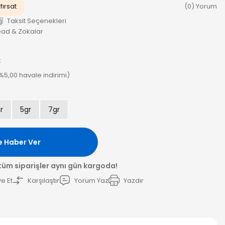
fırsat
(0) Yorum
Taksit Seçenekleri
head & Zokalar
k
(%5,00 havale indirimi)
r
5gr
7gr
e Haber Ver
 tüm siparişler aynı gün kargoda!
e Et
Karşılaştır
Yorum Yaz
Yazdır