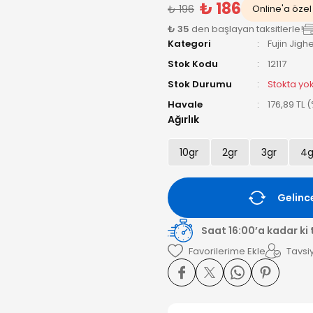
₺ 186
₺ 196
Online'a özel 
₺ 35
den başlayan taksitlerle!
Kategori
Fujin Jig
Stok Kodu
12117
Stok Durumu
Stokta yo
Havale
176,89 TL 
Ağırlık
10gr
2gr
3gr
4g
Gelinc
Saat 16:00’a kadar ki
Tavsiy