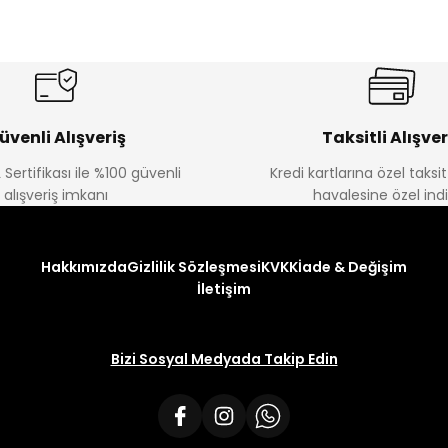
üvenli Alışveriş
Taksitli Alışver
 Sertifikası ile %100 güvenli
Kredi kartlarına özel taks
alışveriş imkanı
havalesine özel ind
Hakkımızda
Gizlilik Sözleşmesi
KVKK
İade & Değişim
İletişim
Bizi Sosyal Medyada Takip Edin